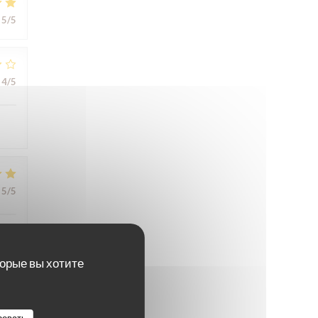
5
/5
4
/5
5
/5
торые вы хотите
4
/5
ровать