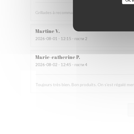
Grillades à recommander
Martine
V
2026-08-01
- 12:15 - гости 2
Marie-catherine
P
2026-08-02
- 12:45 - гости 4
Toujours très bien. Bon produits. On s’est régalé mer