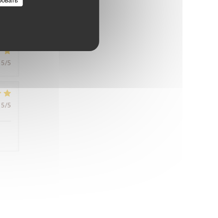
5
/5
5
/5