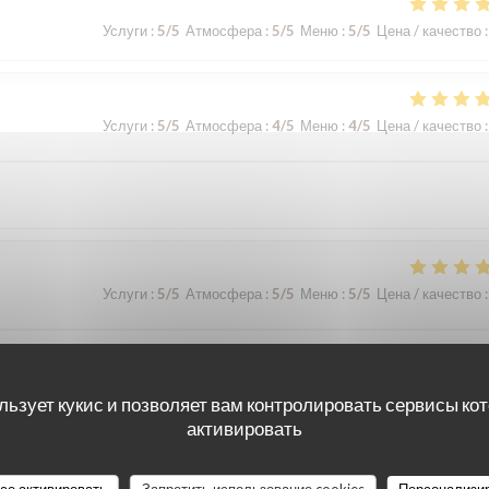
Услуги
:
5
/5
Атмосфера
:
5
/5
Меню
:
5
/5
Цена / качество
:
Услуги
:
5
/5
Атмосфера
:
4
/5
Меню
:
4
/5
Цена / качество
:
Услуги
:
5
/5
Атмосфера
:
5
/5
Меню
:
5
/5
Цена / качество
:
льзует кукис и позволяет вам контролировать сервисы ко
активировать
Услуги
:
5
/5
Атмосфера
:
5
/5
Меню
:
5
/5
Цена / качество
:
все активировать
Запретить использование cookies
Персонализи