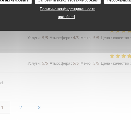
Политика конфиденциальности
undefined
Услуги
:
5
/5
Атмосфера
:
4
/5
Меню
:
5
/5
Цена / качество
:
Услуги
:
5
/5
Атмосфера
:
5
/5
Меню
:
5
/5
Цена / качество
:
ci.
1
2
3