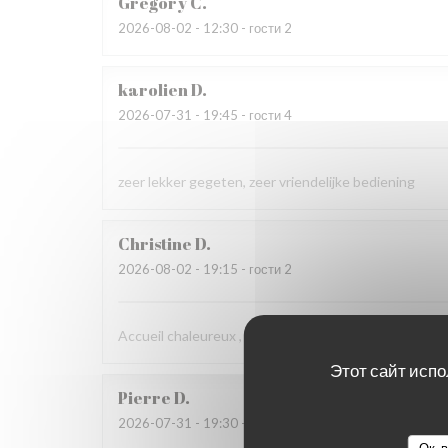
Grégory
C
2026-08-02
- 12:30 - гости 2
karolien
D
2026-07-31
- 19:45 - гости 4
zeer lekker gegeten, zeer vriendelijke bediening
Christine
D
2026-08-02
- 19:15 - гости 2
Accueil chaleureux , professionnel
Этот сайт испо
Pierre
D
2026-07-31
- 19:30 - гости 8
Ок, 