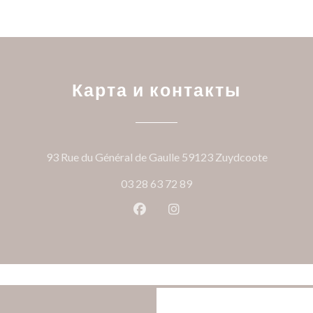
Карта и контакты
((открыв
93 Rue du Général de Gaulle 59123 Zuydcoote
03 28 63 72 89
Facebook ((открывается в ново
Instagram ((открывается