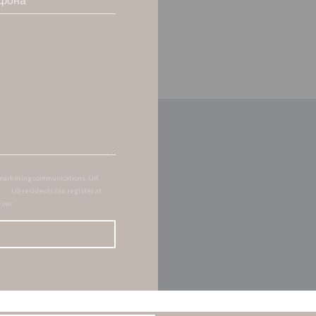
of marketing communications. UK
.uk
. US residents can register at
e our
privacy policy
.