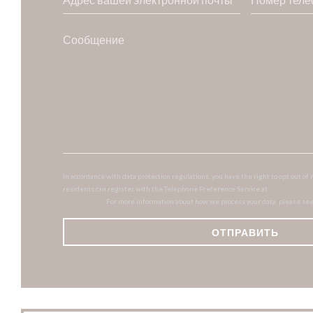
In accordance with data protection regulations, you have the right to opt out 
residents can register with the Telephone Preference Service at
tpsonline.org
donotcall.gov
. For more information about how we process your data, please se