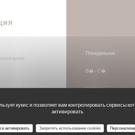
ция
Понедельник
онная кухня
В�
-
С�
Четверг
льзует кукис и позволяет вам контролировать сервисы ко
П�
-
С�
аса
активировать
Воскресенье
все активировать
Запретить использование cookies
Персонализи