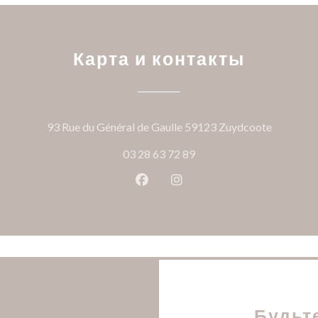
Карта и контакты
((открыв
93 Rue du Général de Gaulle 59123 Zuydcoote
03 28 63 72 89
Facebook ((открывается в ново
Instagram ((открывается
Будьт