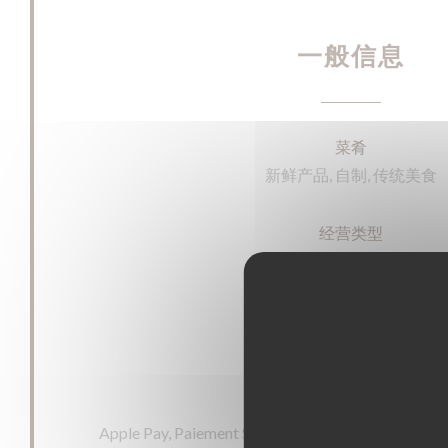
一般信息
菜肴
新鲜产品, 自制, 传统美食
经营类型
传统餐厅
服务
残疾人通道, 阳台
支付方式
Apple Pay, Paiement Sans联系人, 欧洲卡/万事达卡,