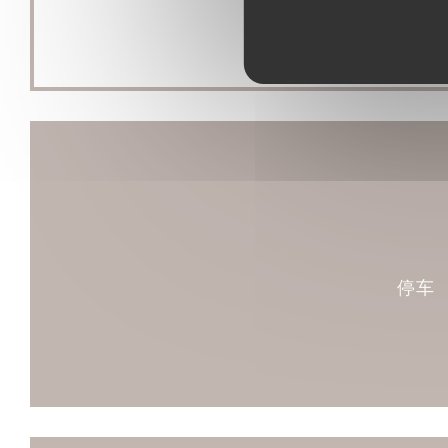
检查, 借记卡
停车