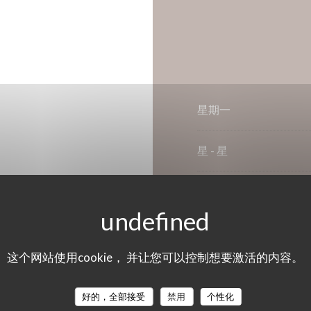
星期一
星
-
星
星期四
星
-
星
这个网站使用cookie， 并让您可以控制想要激活的内容。
星期日
好的，全部接受
禁用
个性化
 Titres餐厅, 现金, 签证,