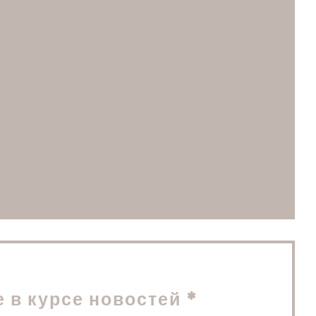
ается в новом окне))
м окне))
 в новом окне))
е в курсе новостей
*