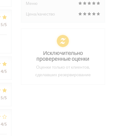
Меню
Цена/качество
5
/5
Исключительно
проверенные оценки
Оценки только от клиентов,
4
/5
сделавших резервирование
5
/5
4
/5