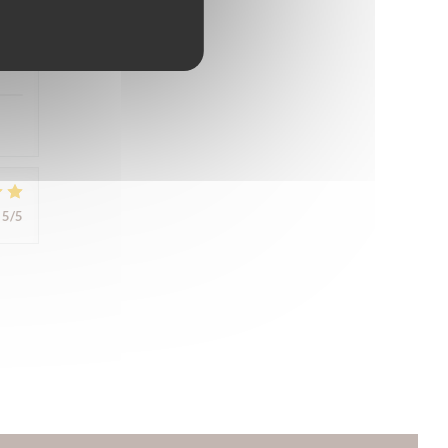
5
/5
5
/5