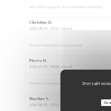
zeer lekker gegeten, zeer vriendelijke bediening
Christine
D
2026-08-02
- 19:15 - гости 2
Accueil chaleureux , professionnel
Pierre
D
2026-07-31
- 19:30 - гости 8
Этот сайт испо
Grillades à recommander
Martine
V
Ок, 
2026-08-01
- 12:15 - гости 2