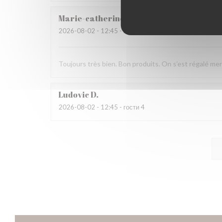
Marie-catherine
P
2026-08-02
- 12:45 - гости 4
Toujours très bien. Bon produits. On s’est régalé mer
Ludovic
D
2026-08-02
- 12:45 - гости 4