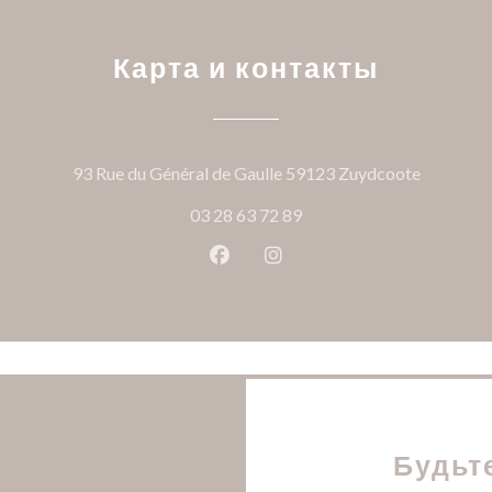
Карта и контакты
((открыв
93 Rue du Général de Gaulle 59123 Zuydcoote
03 28 63 72 89
Facebook ((открывается в ново
Instagram ((открывается
Будьт