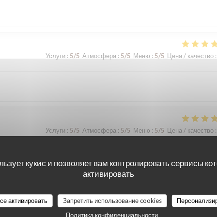
Услуги
:
5
/5
Атмосфера
:
5
/5
Меню
:
5
/5
Цена / качество
:
Услуги
:
5
/5
Атмосфера
:
5
/5
Меню
:
5
/5
Цена / качество
:
льзует кукис и позволяет вам контролировать сервисы ко
активировать
все активировать
Запретить использование cookies
Персонализи
Услуги
:
5
/5
Атмосфера
:
4
/5
Меню
:
5
/5
Цена / качество
:
Политика конфиденциальности