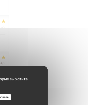
5
/5
4
/5
торые вы хотите
ровать
5
/5