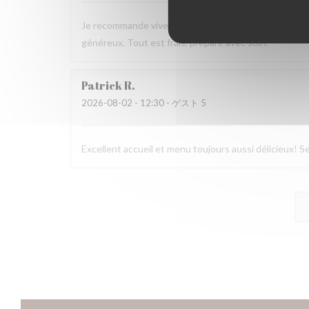
Je recommande vivement ce resto pour le servir, l’acc
généreux. Tout est frais, préparé avec soin.
Patrick
R
2026-08-02
- 12:30 - ゲスト 5
Excellent accueil et menu toujours aussi délicieux! Se