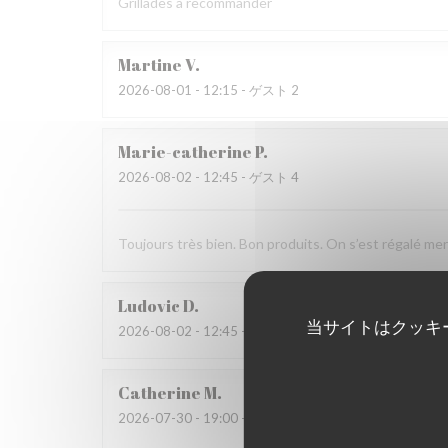
Grillades à recommander
Martine
V
2026-08-01
- 12:15 - ゲスト 2
Marie-catherine
P
2026-08-02
- 12:45 - ゲスト 4
Toujours très bien. Bon produits. On s’est régalé mer
Ludovic
D
当サイトはクッキ
2026-08-02
- 12:45 - ゲスト 4
Catherine
M
2026-07-30
- 19:00 - ゲスト 4