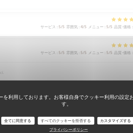
サービス
:
5
/5
雰囲気
:
4
/5
メニュー
:
5
/5
品質-価格
:
サービス
:
5
/5
雰囲気
:
5
/5
メニュー
:
5
/5
品質-価格
:
ci.
ーを利用しております。お客様自身でクッキー利用の設定
サービス
:
5
/5
雰囲気
:
5
/5
メニュー
:
5
/5
品質-価格
:
す。
全てに同意する
すべてのクッキーを拒否する
カスタマイズする
サービス
:
5
/5
雰囲気
:
5
/5
メニュー
:
5
/5
品質-価格
:
プライバシーポリシー