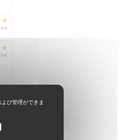
5
/5
5
/5
および管理ができま
5
/5
5
/5