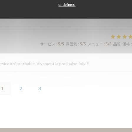
undefined
ueil et l’écoute des restaurateurs. Les plats sont simples mais tellement
サービス
:
5
/5
雰囲気
:
5
/5
メニュー
:
5
/5
品質-価格
:
rvice irréprochable. Vivement la prochaine fois!!!
1
2
3