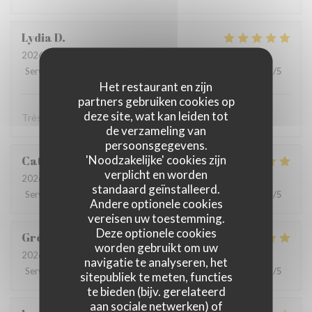
Lydia
D
2026-08-06
- 12:15 - Gasten 3
Service
:
5
/5
Atmosfeer
:
5
/5
Keuken
:
5
/5
Kwaliteit / Prijs
:
5
/5
Het restaurant en zijn
partners gebruiken cookies op
deze site, wat kan leiden tot
Très bonne cuisine ! Très bon accueil !
de verzameling van
persoonsgegevens.
'Noodzakelijke' cookies zijn
Catherine
D
verplicht en worden
2026-08-02
- 19:30 - Gasten 4
standaard geïnstalleerd.
Service
:
5
/5
Atmosfeer
:
5
/5
Keuken
:
5
/5
Kwaliteit / Prijs
:
4
/5
Andere optionele cookies
vereisen uw toestemming.
Deze optionele cookies
Grégory
C
worden gebruikt om uw
2026-08-02
- 12:30 - Gasten 2
navigatie te analyseren, het
Service
:
5
/5
Atmosfeer
:
5
/5
Keuken
:
5
/5
Kwaliteit / Prijs
:
5
/5
sitepubliek te meten, functies
te bieden (bijv. gerelateerd
aan sociale netwerken) of