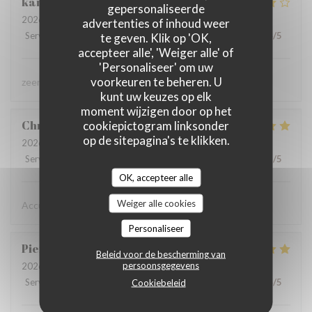
karolien
D
gepersonaliseerde
2026-07-31
- 19:45 - Gasten 4
advertenties of inhoud weer
Service
:
5
/5
Atmosfeer
te geven. Klik op 'OK,
:
4
/5
Keuken
:
4
/5
Kwaliteit / Prijs
:
4
/5
accepteer alle', 'Weiger alle' of
'Personaliseer' om uw
voorkeuren te beheren. U
zeer lekker gegeten, zeer vriendelijke bediening
kunt uw keuzes op elk
moment wijzigen door op het
Christine
D
cookiepictogram linksonder
op de sitepagina's te klikken.
2026-08-02
- 19:15 - Gasten 2
Service
:
5
/5
Atmosfeer
:
5
/5
Keuken
:
5
/5
Kwaliteit / Prijs
:
5
/5
OK, accepteer alle
Weiger alle cookies
Accueil chaleureux , professionnel
Personaliseer
Pierre
D
Beleid voor de bescherming van
persoonsgegevens
2026-07-31
- 19:30 - Gasten 8
Service
:
5
/5
Atmosfeer
:
5
Cookiebeleid
/5
Keuken
:
5
/5
Kwaliteit / Prijs
:
4
/5