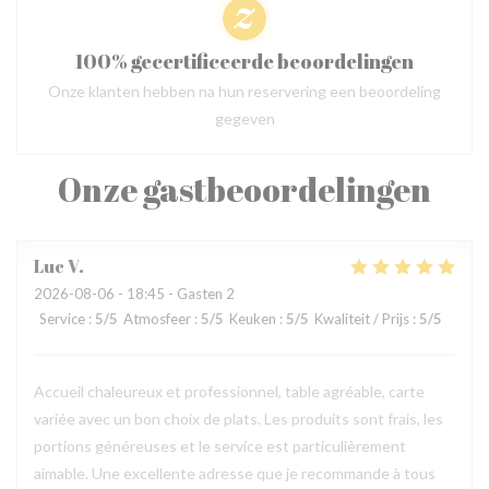
100% gecertificeerde beoordelingen
Onze klanten hebben na hun reservering een beoordeling
gegeven
Onze gastbeoordelingen
Luc
V
2026-08-06
- 18:45 - Gasten 2
Service
:
5
/5
Atmosfeer
:
5
/5
Keuken
:
5
/5
Kwaliteit / Prijs
:
5
/5
Accueil chaleureux et professionnel, table agréable, carte
variée avec un bon choix de plats. Les produits sont frais, les
portions généreuses et le service est particulièrement
aimable. Une excellente adresse que je recommande à tous