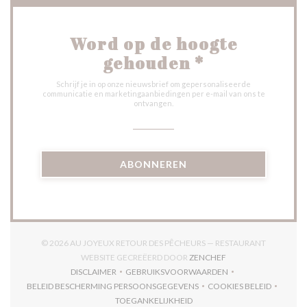
Word op de hoogte
gehouden
*
Schrijf je in op onze nieuwsbrief om gepersonaliseerde
communicatie en marketingaanbiedingen per e-mail van ons te
ontvangen.
ABONNEREN
© 2026 AU JOYEUX RETOUR DES PÊCHEURS — RESTAURANT
((OPENT IN EEN NIE
WEBSITE GECREËERD DOOR
ZENCHEF
DISCLAIMER
GEBRUIKSVOORWAARDEN
((OPENT IN EEN NIEUW VENSTER))
((OPENT IN EEN NIEUW VENSTER)
BELEID BESCHERMING PERSOONSGEGEVENS
COOKIES BELEID
((OPENT IN EEN NIEUW VENSTER))
((OPENT IN EEN
TOEGANKELIJKHEID
((OPENT IN EEN NIEUW VENSTER))