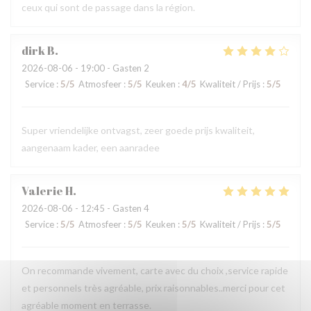
ceux qui sont de passage dans la région.
dirk
B
2026-08-06
- 19:00 - Gasten 2
Service
:
5
/5
Atmosfeer
:
5
/5
Keuken
:
4
/5
Kwaliteit / Prijs
:
5
/5
Super vriendelijke ontvagst, zeer goede prijs kwaliteit,
aangenaam kader, een aanradee
Valerie
H
2026-08-06
- 12:45 - Gasten 4
Service
:
5
/5
Atmosfeer
:
5
/5
Keuken
:
5
/5
Kwaliteit / Prijs
:
5
/5
On recommande vivement, carte avec du choix ,service rapide
et personnels très agréable, prix raisonnables..merci pour cet
agréable moment en terrasse.