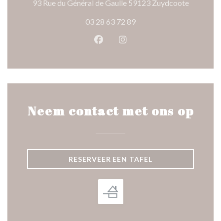
((opent in
93 Rue du Général de Gaulle 59123 Zuydcoote
03 28 63 72 89
Facebook ((opent in een nieuw 
Instagram ((opent in een 
Neem contact met ons op
RESERVEER EEN TAFEL