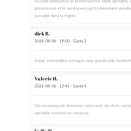
Accueil chaleureux et professionnel, table agréable, c
généreuses et le service est particulièrement aimab
passage dans la région.
dirk
B
2026-08-06
- 19:00 - Gäste 2
Super vriendelijke ontvagst, zeer goede prijs kwalit
Valerie
H
2026-08-06
- 12:45 - Gäste 4
On recommande vivement, carte avec du choix ,service
agréable moment en terrasse.