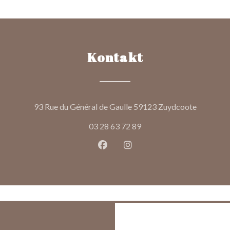
Kontakt
((öffnet e
93 Rue du Général de Gaulle 59123 Zuydcoote
03 28 63 72 89
Facebook ((öffnet ein neues Fen
Instagram ((öffnet ein ne