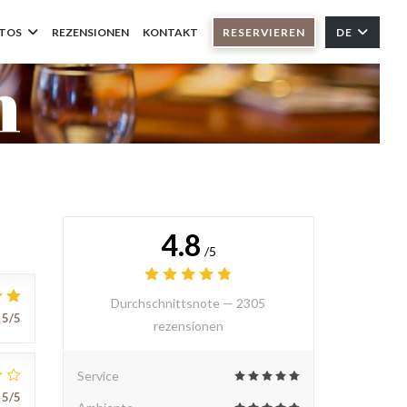
TOS
REZENSIONEN
KONTAKT
RESERVIEREN
DE
n
4.8
/5
Durchschnittsnote —
2305
5
/5
rezensionen
Service
5
/5