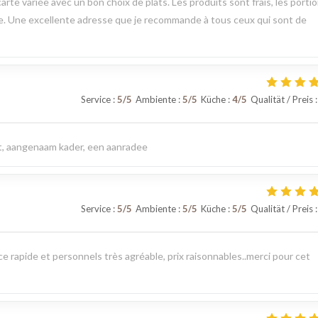
arte variée avec un bon choix de plats. Les produits sont frais, les porti
le. Une excellente adresse que je recommande à tous ceux qui sont de
Service
:
5
/5
Ambiente
:
5
/5
Küche
:
4
/5
Qualität / Preis
:
eit, aangenaam kader, een aanradee
Service
:
5
/5
Ambiente
:
5
/5
Küche
:
5
/5
Qualität / Preis
:
 rapide et personnels très agréable, prix raisonnables..merci pour cet