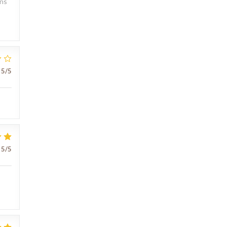
ons
5
/5
5
/5