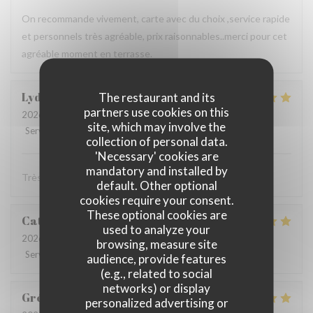
On recommande vivement, carte avec du choix ,service rapide
et personnels très agréable, prix raisonnables..merci pour cet
agréable moment en terrasse.
Lydia
D
The restaurant and its
partners use cookies on this
2026-08-06
- 12:15 - Guests 3
site, which may involve the
Service
:
5
/5
Ambiance
:
5
/5
Food
:
5
/5
Value
:
5
/5
collection of personal data.
'Necessary' cookies are
mandatory and installed by
Très bonne cuisine ! Très bon accueil !
default. Other optional
cookies require your consent.
These optional cookies are
Catherine
D
used to analyze your
2026-08-02
- 19:30 - Guests 4
browsing, measure site
Service
:
5
/5
Ambiance
:
5
/5
Food
:
5
/5
Value
:
4
/5
audience, provide features
(e.g., related to social
networks) or display
Grégory
C
personalized advertising or