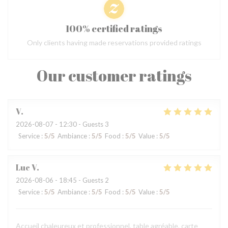
100% certified ratings
Only clients having made reservations provided ratings
Our customer ratings
V
2026-08-07
- 12:30 - Guests 3
Service
:
5
/5
Ambiance
:
5
/5
Food
:
5
/5
Value
:
5
/5
Luc
V
2026-08-06
- 18:45 - Guests 2
Service
:
5
/5
Ambiance
:
5
/5
Food
:
5
/5
Value
:
5
/5
Accueil chaleureux et professionnel, table agréable, carte