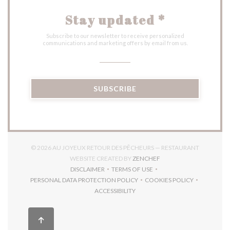
Stay updated
*
Subscribe to our newsletter to receive personalized
communications and marketing offers by email from us.
SUBSCRIBE
© 2026 AU JOYEUX RETOUR DES PÊCHEURS — RESTAURANT
((OPENS IN A NEW WIN
WEBSITE CREATED BY
ZENCHEF
DISCLAIMER
TERMS OF USE
((OPENS IN A NEW WINDOW))
((OPENS IN A NEW WINDOW))
PERSONAL DATA PROTECTION POLICY
COOKIES POLICY
((OPENS IN A NEW WINDOW))
((OPENS IN A NEW 
ACCESSIBILITY
((OPENS IN A NEW WINDOW))