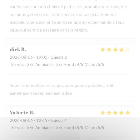
variée avec un bon choix de plats. Les produits sont frais, les
portions généreuses et le service est particulièrement
aimable. Une excellente adresse que je recommande à tous
ceux qui sont de passage dans la région.
dirk
B
2026-08-06
- 19:00 - Guests 2
Service
:
5
/5
Ambiance
:
5
/5
Food
:
4
/5
Value
:
5
/5
Super vriendelijke ontvagst, zeer goede prijs kwaliteit,
aangenaam kader, een aanradee
Valerie
H
2026-08-06
- 12:45 - Guests 4
Service
:
5
/5
Ambiance
:
5
/5
Food
:
5
/5
Value
:
5
/5