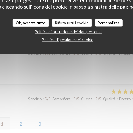
alizza' per gestire le tue preferenze. Puoi modificare le tue sc
Servizio
:
5
/5
Atmosfera
:
5
/5
Cucina
:
5
/5
Qualità / Prezzo
:
liccando sull'icona del cookie in basso a sinistra delle pagine
 rapide et personnels très agréable, prix raisonnables..merci pour cet
Ok, accetta tutto
Rifiuta tutti i cookie
Personalizza
Politica di protezione dei dati personali
Politica di gestione dei cookie
Servizio
:
5
/5
Atmosfera
:
5
/5
Cucina
:
5
/5
Qualità / Prezzo
:
Servizio
:
5
/5
Atmosfera
:
5
/5
Cucina
:
5
/5
Qualità / Prezzo
:
1
2
3