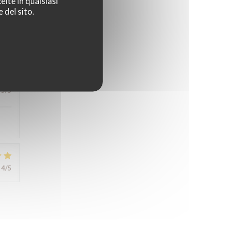
elte in qualsiasi
5
/5
 del sito.
5
/5
4
/5