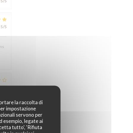
5
/5
5
/5
ons
5
/5
ortare la raccolta di
 per impostazione
pzionali servono per
ad esempio, legate ai
etta tutto', 'Rifiuta