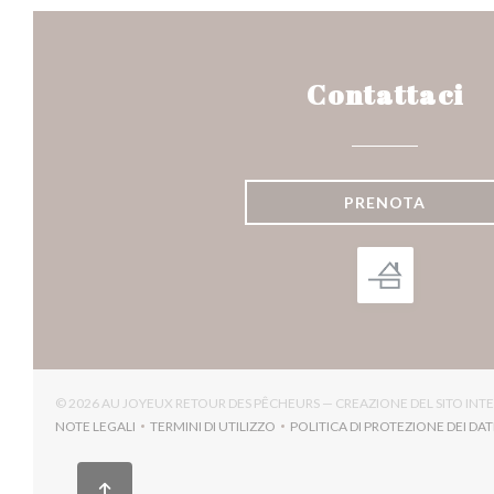
Contattaci
PRENOTA
© 2026 AU JOYEUX RETOUR DES PÊCHEURS — CREAZIONE DEL SITO IN
NOTE LEGALI
TERMINI DI UTILIZZO
POLITICA DI PROTEZIONE DEI DAT
((APRE UNA NUOVA FINESTRA))
((APRE UNA NUOVA FINESTRA))
((APRE U