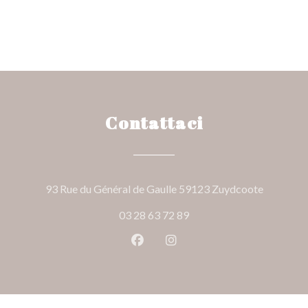
Contattaci
((apre una
93 Rue du Général de Gaulle 59123 Zuydcoote
03 28 63 72 89
Facebook ((apre una nuova fines
Instagram ((apre una nuov