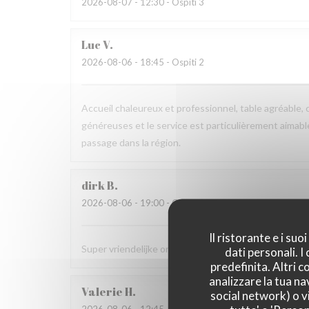
2026-08-07
- 12:30 - Ospiti 3
Luc
V
2026-08-06
- 18:45 - Ospiti 2
Accueil chaleureux et professionnel, table agréable, c
généreuses et le service est particulièrement aimab
passage dans la région.
dirk
B
2026-08-06
- 19:00 - Ospiti 2
Il ristorante e i su
Super vriendelijke ontvagst, zeer goede prijs kwalit
dati personali. 
predefinita. Altri 
analizzare la tua na
Valerie
H
social network) o vi