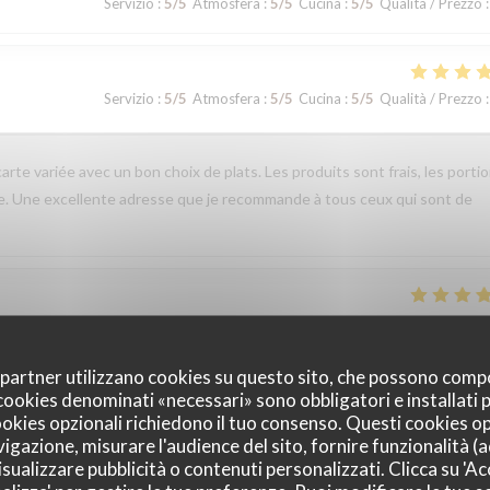
Servizio
:
5
/5
Atmosfera
:
5
/5
Cucina
:
5
/5
Qualità / Prezzo
:
Servizio
:
5
/5
Atmosfera
:
5
/5
Cucina
:
5
/5
Qualità / Prezzo
:
arte variée avec un bon choix de plats. Les produits sont frais, les porti
le. Une excellente adresse que je recommande à tous ceux qui sont de
Servizio
:
5
/5
Atmosfera
:
5
/5
Cucina
:
4
/5
Qualità / Prezzo
:
oi partner utilizzano cookies su questo sito, che possono comp
eit, aangenaam kader, een aanradee
I cookies denominati «necessari» sono obbligatori e installati
cookies opzionali richiedono il tuo consenso. Questi cookies o
vigazione, misurare l'audience del sito, fornire funzionalità (
sualizzare pubblicità o contenuti personalizzati. Clicca su 'Acc