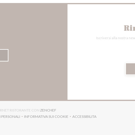
Ri
Iscriversi alla nostra ne
((APRE UNA NUOVA FINESTRA))
TERNET RISTORANTE CON
ZENCHEF
I PERSONALI
INFORMATIVA SUI COOKIE
ACCESSIBILITA
NA NUOVA FINESTRA))
((APRE UNA NUOVA FINESTRA))
((APRE UNA NUOVA FINESTRA)