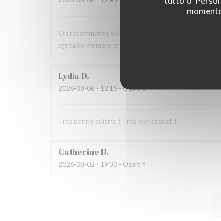
tutto' o 'Person
2026-08-06
- 12:45 - Ospiti 4
momento c
On recommande vivement, carte avec du choix ,service
agréable moment en terrasse.
Lydia
D
2026-08-06
- 12:15 - Ospiti 3
Très bonne cuisine ! Très bon accueil !
Catherine
D
2026-08-02
- 19:30 - Ospiti 4