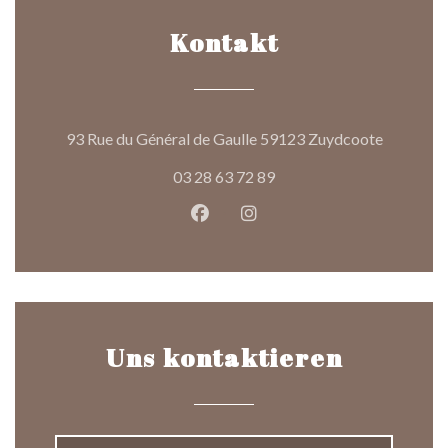
Kontakt
((öffnet e
93 Rue du Général de Gaulle 59123 Zuydcoote
03 28 63 72 89
Facebook ((öffnet ein neues Fen
Instagram ((öffnet ein ne
Uns kontaktieren