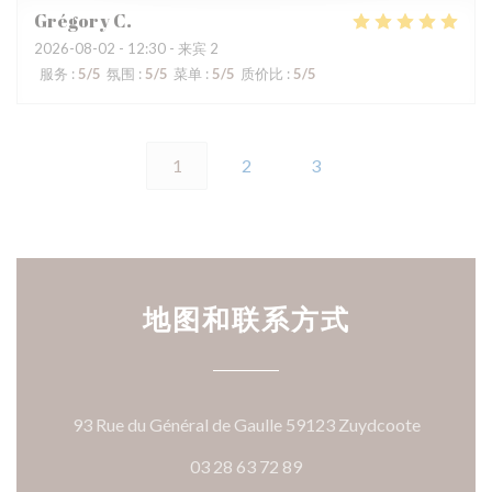
Grégory
C
2026-08-02
- 12:30 - 来宾 2
服务
:
5
/5
氛围
:
5
/5
菜单
:
5
/5
质价比
:
5
/5
1
2
3
地图和联系方式
((在新窗
93 Rue du Général de Gaulle 59123 Zuydcoote
03 28 63 72 89