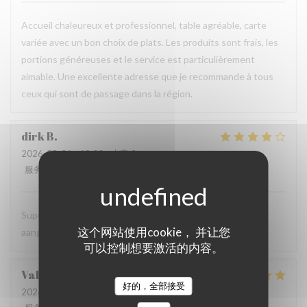
Accueil chaleureux et professionnel, table agréable, carte
variée avec un bon choix de plats. Les produits sont frais, les
portions généreuses et le service est particulièrement
aimable. Une excellente adresse que je recommande à tous
ceux qui sont de passage dans la région.
dirk
B
2026-08-06
- 19:00 - 来宾 2
服务
:
5
/5
氛围
:
5
/5
菜单
:
4
/5
质价比
:
5
/5
Super vriendelijke ontvagst, zeer goede prijs kwaliteit,
这个网站使用cookie， 并让您
aangenaam kader, een aanradee
可以控制想要激活的内容。
Valerie
H
好的，全部接受
2026-08-06
- 12:45 - 来宾 4