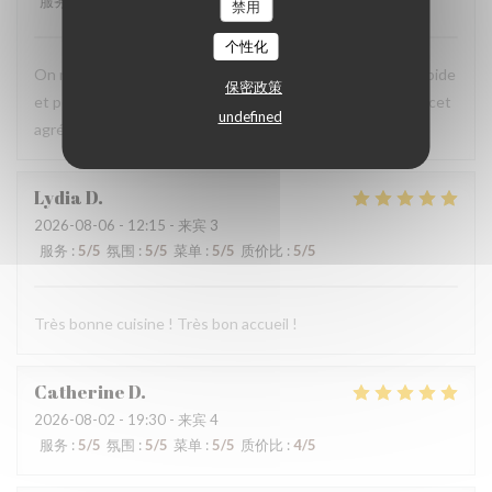
服务
:
5
/5
氛围
:
5
/5
菜单
:
5
/5
质价比
:
5
/5
禁用
个性化
On recommande vivement, carte avec du choix ,service rapide
保密政策
et personnels très agréable, prix raisonnables..merci pour cet
undefined
agréable moment en terrasse.
Lydia
D
2026-08-06
- 12:15 - 来宾 3
服务
:
5
/5
氛围
:
5
/5
菜单
:
5
/5
质价比
:
5
/5
Très bonne cuisine ! Très bon accueil !
Catherine
D
2026-08-02
- 19:30 - 来宾 4
服务
:
5
/5
氛围
:
5
/5
菜单
:
5
/5
质价比
:
4
/5