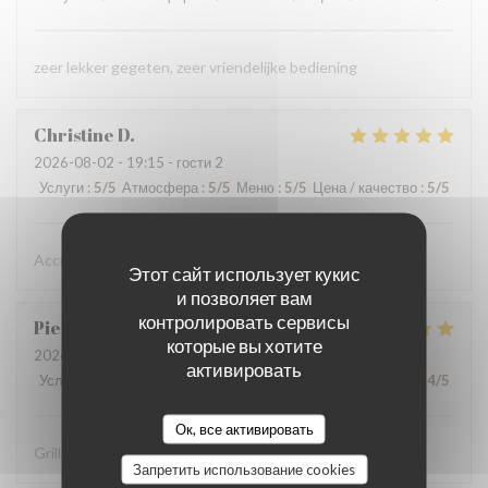
zeer lekker gegeten, zeer vriendelijke bediening
Christine
D
2026-08-02
- 19:15 - гости 2
Услуги
:
5
/5
Атмосфера
:
5
/5
Меню
:
5
/5
Цена / качество
:
5
/5
Accueil chaleureux , professionnel
Этот сайт использует кукис
и позволяет вам
контролировать сервисы
Pierre
D
которые вы хотите
2026-07-31
- 19:30 - гости 8
активировать
Услуги
:
5
/5
Атмосфера
:
5
/5
Меню
:
5
/5
Цена / качество
:
4
/5
Ок, все активировать
Grillades à recommander
Запретить использование cookies