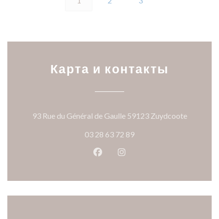
1
2
3
Карта и контакты
((открыв
93 Rue du Général de Gaulle 59123 Zuydcoote
03 28 63 72 89
Facebook ((открывается в ново
Instagram ((открывается