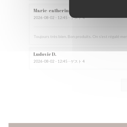
Marie-catherine
P
2026-08-02
- 12:45 - ゲスト 4
Toujours très bien. Bon produits. On s’est régalé mer
Ludovic
D
2026-08-02
- 12:45 - ゲスト 4