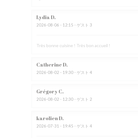
Lydia
D
2026-08-06
- 12:15 - ゲスト 3
Très bonne cuisine ! Très bon accueil !
Catherine
D
2026-08-02
- 19:30 - ゲスト 4
Grégory
C
2026-08-02
- 12:30 - ゲスト 2
karolien
D
2026-07-31
- 19:45 - ゲスト 4