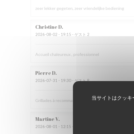
zeer lekker gegeten, zeer vriendelijke bediening
Christine
D
2026-08-02
- 19:15 - ゲスト 2
Accueil chaleureux , professionnel
Pierre
D
2026-07-31
- 19:30 - ゲスト 8
当サイトはクッキ
Grillades à recommander
Martine
V
2026-08-01
- 12:15 - ゲスト 2