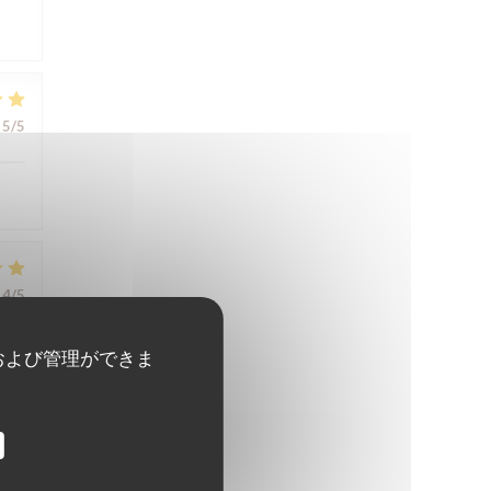
5
/5
4
/5
および管理ができま
5
/5