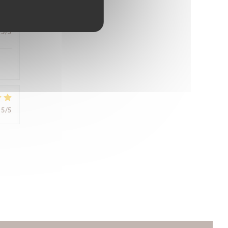
5
/5
5
/5