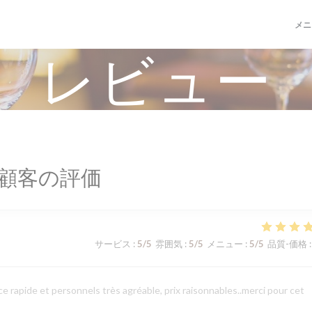
メニ
レビュー
顧客の評価
サービス
:
5
/5
雰囲気
:
5
/5
メニュー
:
5
/5
品質-価格
:
 rapide et personnels très agréable, prix raisonnables..merci pour cet