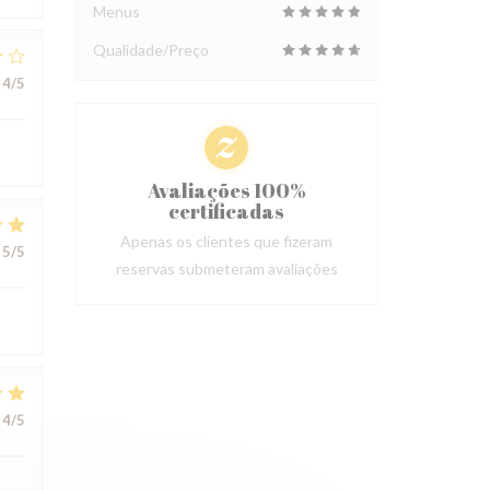
Menus
Qualidade/Preço
4
/5
Avaliações 100%
certificadas
Apenas os clientes que fizeram
5
/5
reservas submeteram avaliações
4
/5