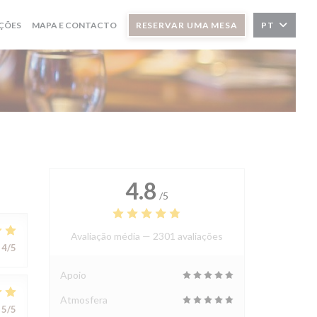
ÇÕES
MAPA E CONTACTO
RESERVAR UMA MESA
PT
4.8
/5
Avaliação média —
2301 avaliações
4
/5
Apoio
Atmosfera
5
/5