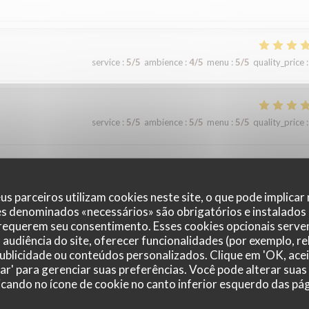
service
:
5
/5
ambience
:
4
/5
menu
:
5
/5
quality_price
:
service
:
5
/5
ambience
:
5
/5
menu
:
5
/5
quality_price
:
ci.
us parceiros utilizam cookies neste site, o que pode implicar
es denominados «necessários» são obrigatórios e instalados
 requerem seu consentimento. Esses cookies opcionais servem
service
:
5
/5
ambience
:
5
/5
menu
:
5
/5
quality_price
:
audiência do site, oferecer funcionalidades (por exemplo, r
 publicidade ou conteúdos personalizados. Clique em 'OK, acei
zar' para gerenciar suas preferências. Você pode alterar suas
cando no ícone de cookie no canto inferior esquerdo das pági
service
:
5
/5
ambience
:
5
/5
menu
:
5
/5
quality_price
: