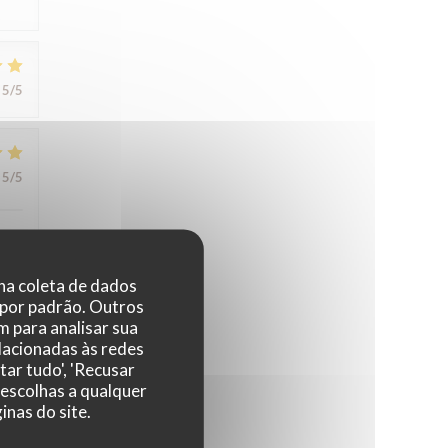
5
/5
5
/5
 na coleta de dados
 por padrão. Outros
 para analisar sua
5
/5
elacionadas às redes
tar tudo', 'Recusar
 escolhas a qualquer
nas do site.
5
/5