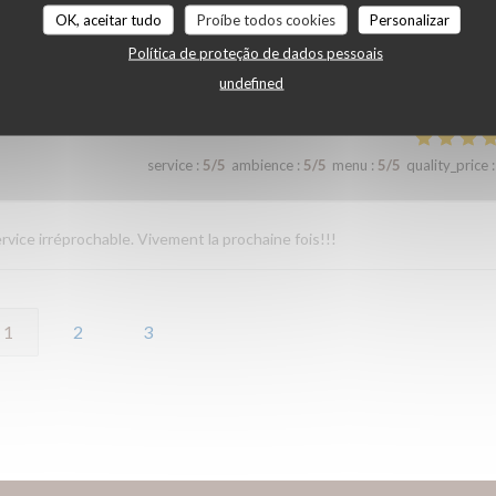
OK, aceitar tudo
Proíbe todos cookies
Personalizar
ueil et l’écoute des restaurateurs. Les plats sont simples mais tellement
Política de proteção de dados pessoais
undefined
service
:
5
/5
ambience
:
5
/5
menu
:
5
/5
quality_price
:
rvice irréprochable. Vivement la prochaine fois!!!
1
2
3