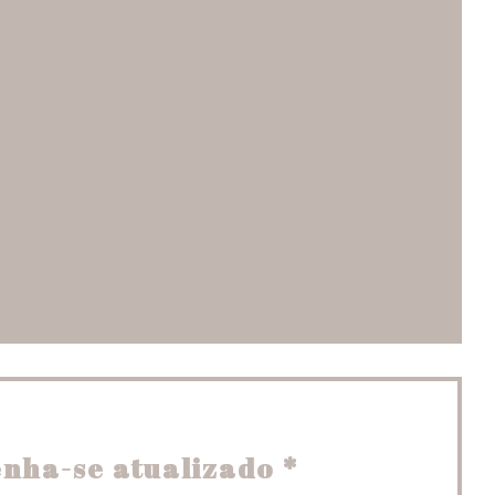
ma nova janela))
la))
a janela))
nha-se atualizado
*