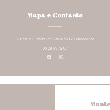
Mapa e Contacto
((abre nu
93 Rue du Général de Gaulle 59123 Zuydcoote
03 28 63 72 89
Facebook ((abre numa nova jane
Instagram ((abre numa nov
Mante