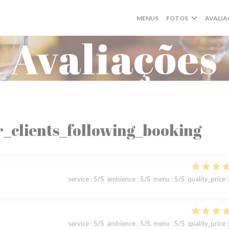
MENUS
FOTOS
AVALIA
Avaliações
_clients_following_booking
service
:
5
/5
ambience
:
5
/5
menu
:
5
/5
quality_price
:
service
:
5
/5
ambience
:
5
/5
menu
:
5
/5
quality_price
: