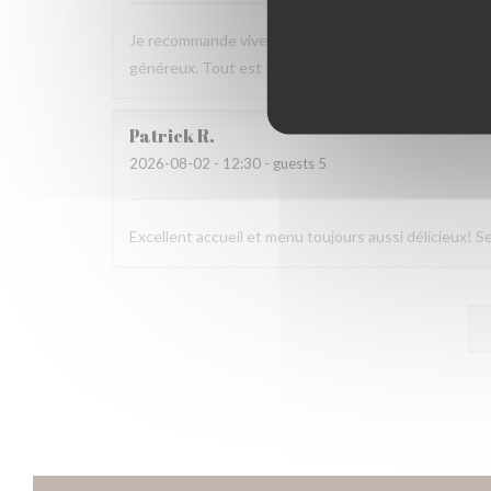
Je recommande vivement ce resto pour le servir, l’acc
généreux. Tout est frais, préparé avec soin.
Patrick
R
2026-08-02
- 12:30 - guests 5
Excellent accueil et menu toujours aussi délicieux! Se