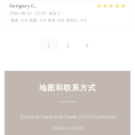
Grégory
C
2026-08-02
- 12:30 - 来宾 2
服务
:
5
/5
氛围
:
5
/5
菜单
:
5
/5
质价比
:
5
/5
1
2
3
地图和联系方式
((在新窗
93 Rue du Général de Gaulle 59123 Zuydcoote
03 28 63 72 89