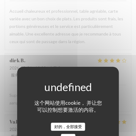
Accueil chaleureux et professionnel, table agréable, carte
variée avec un bon choix de plats. Les produits sont frais, les
portions généreuses et le service est particulièrement
aimable. Une excellente adresse que je recommande à tous
ceux qui sont de passage dans la région.
dirk
B
2026-08-06
- 19:00 - 来宾 2
服务
:
5
/5
氛围
:
5
/5
菜单
:
4
/5
质价比
:
5
/5
Super vriendelijke ontvagst, zeer goede prijs kwaliteit,
这个网站使用cookie， 并让您
aangenaam kader, een aanradee
可以控制想要激活的内容。
Valerie
H
好的，全部接受
2026-08-06
- 12:45 - 来宾 4