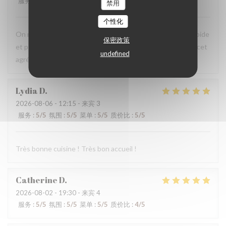
服务
:
5
/5
氛围
:
5
/5
菜单
:
5
/5
质价比
:
5
/5
禁用
个性化
On recommande vivement, carte avec du choix ,service rapide
保密政策
et personnels très agréable, prix raisonnables..merci pour cet
undefined
agréable moment en terrasse.
Lydia
D
2026-08-06
- 12:15 - 来宾 3
服务
:
5
/5
氛围
:
5
/5
菜单
:
5
/5
质价比
:
5
/5
Très bonne cuisine ! Très bon accueil !
Catherine
D
2026-08-02
- 19:30 - 来宾 4
服务
:
5
/5
氛围
:
5
/5
菜单
:
5
/5
质价比
:
4
/5