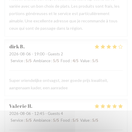
variée avec un bon choix de plats. Les produits sont frais, les
portions généreuses et le service est particulièrement
aimable. Une excellente adresse que je recommande à tous
ceux qui sont de passage dans la région.
dirk
B
2026-08-06
- 19:00 - Guests 2
Service
:
5
/5
Ambiance
:
5
/5
Food
:
4
/5
Value
:
5
/5
Super vriendelijke ontvagst, zeer goede prijs kwaliteit,
aangenaam kader, een aanradee
Valerie
H
2026-08-06
- 12:45 - Guests 4
Service
:
5
/5
Ambiance
:
5
/5
Food
:
5
/5
Value
:
5
/5