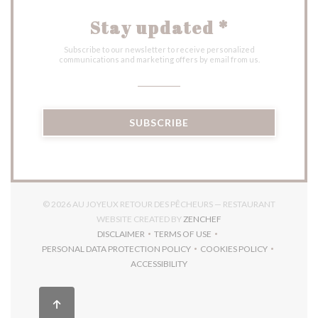
Stay updated
*
Subscribe to our newsletter to receive personalized
communications and marketing offers by email from us.
SUBSCRIBE
© 2026 AU JOYEUX RETOUR DES PÊCHEURS — RESTAURANT
((OPENS IN A NEW WIN
WEBSITE CREATED BY
ZENCHEF
DISCLAIMER
TERMS OF USE
((OPENS IN A NEW WINDOW))
((OPENS IN A NEW WINDOW))
PERSONAL DATA PROTECTION POLICY
COOKIES POLICY
((OPENS IN A NEW WINDOW))
((OPENS IN A NEW 
ACCESSIBILITY
((OPENS IN A NEW WINDOW))