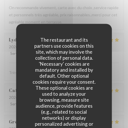
On recommande vivement, carte avec du choix ,service rapide
et personnels très agréable, prix raisonnables..merci pour cet
agréable moment en terrasse.
Lydia
D
The restaurant and its
partners use cookies on this
2026-08-06
- 12:15 - Guests 3
site, which may involve the
Service
:
5
/5
Ambiance
:
5
/5
Food
:
5
/5
Value
:
5
/5
collection of personal data.
'Necessary' cookies are
mandatory and installed by
Très bonne cuisine ! Très bon accueil !
default. Other optional
cookies require your consent.
These optional cookies are
Catherine
D
used to analyze your
2026-08-02
- 19:30 - Guests 4
browsing, measure site
Service
:
5
/5
Ambiance
:
5
/5
Food
:
5
/5
Value
:
4
/5
audience, provide features
(e.g., related to social
networks) or display
Grégory
C
personalized advertising or