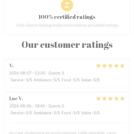
100% certified ratings
Only clients having made reservations provided ratings
Our customer ratings
V
2026-08-07
- 12:30 - Guests 3
Service
:
5
/5
Ambiance
:
5
/5
Food
:
5
/5
Value
:
5
/5
Luc
V
2026-08-06
- 18:45 - Guests 2
Service
:
5
/5
Ambiance
:
5
/5
Food
:
5
/5
Value
:
5
/5
Accueil chaleureux et professionnel, table agréable, carte