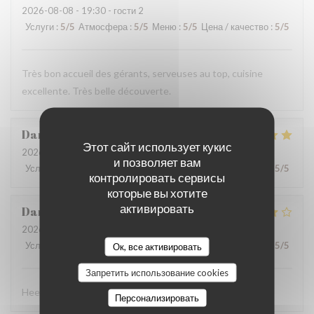
2026-08-08
- 19:30 - гости 2
Услуги
:
5
/5
Атмосфера
:
5
/5
Меню
:
5
/5
Цена / качество
:
5
/5
Très bon accueil des gérants, serveuses au top, cuisine
excellente. Très belle découverte.
Daniel
D
Этот сайт использует кукис
2026-08-06
- 12:30 - гости 6
и позволяет вам
Услуги
:
5
/5
Атмосфера
:
5
/5
Меню
:
5
/5
Цена / качество
:
5
/5
контролировать сервисы
которые вы хотите
активировать
Danny
L
2026-08-06
- 12:00 - гости 4
Услуги
:
4
/5
Атмосфера
:
4
/5
Меню
:
4
/5
Цена / качество
:
5
/5
Ок, все активировать
Запретить использование cookies
Heel goed eten voor een schappelijke prijs.
Персонализировать