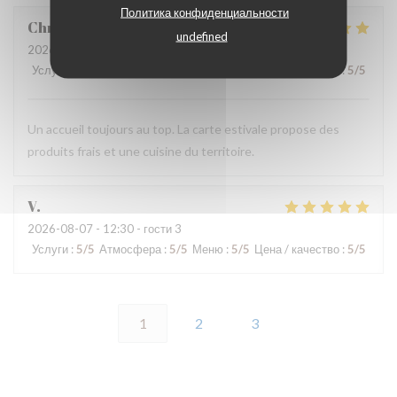
Политика конфиденциальности
Christophe
C
undefined
2026-08-07
- 19:00 - гости 4
Услуги
:
5
/5
Атмосфера
:
5
/5
Меню
:
5
/5
Цена / качество
:
5
/5
Un accueil toujours au top. La carte estivale propose des
produits frais et une cuisine du territoire.
V
2026-08-07
- 12:30 - гости 3
Услуги
:
5
/5
Атмосфера
:
5
/5
Меню
:
5
/5
Цена / качество
:
5
/5
1
2
3