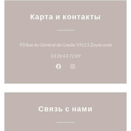
Карта и контакты
((открыв
93 Rue du Général de Gaulle 59123 Zuydcoote
03 28 63 72 89
Facebook ((открывается в ново
Instagram ((открывается
Связь с нами