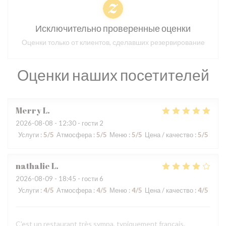
Исключительно проверенные оценки
Оценки только от клиентов, сделавших резервирование
Оценки наших посетителей
Merry
L
2026-08-08
- 12:30 - гости 2
Услуги
:
5
/5
Атмосфера
:
5
/5
Меню
:
5
/5
Цена / качество
:
5
/5
nathalie
L
2026-08-09
- 18:45 - гости 6
Услуги
:
4
/5
Атмосфера
:
4
/5
Меню
:
4
/5
Цена / качество
:
4
/5
C'est un restaurant très sympa, typiquement français.