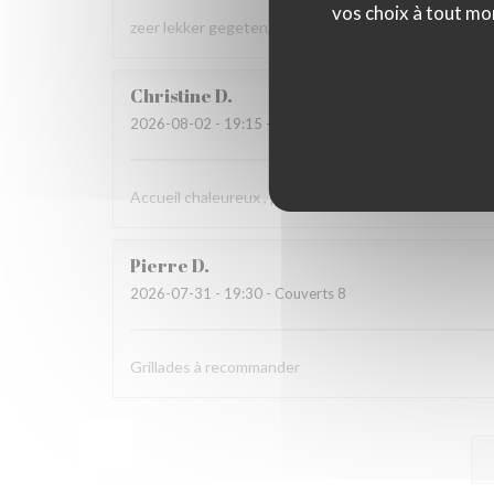
vos choix à tout mo
zeer lekker gegeten, zeer vriendelijke bediening
Christine
D
2026-08-02
- 19:15 - Couverts 2
Accueil chaleureux , professionnel
Pierre
D
2026-07-31
- 19:30 - Couverts 8
Grillades à recommander