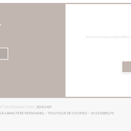
r
Inscrivez-vous à notre lettre
((OUVRE UNE NOUVELLE FENÊTRE))
RNET RESTAURANT AVEC
ZENCHEF
S À CARACTÈRE PERSONNEL
POLITIQUE DE COOKIES
ACCESSIBILITE
RE UNE NOUVELLE FENÊTRE))
((OUVRE UNE NOUVELLE FENÊTRE))
((OUVRE UNE NO