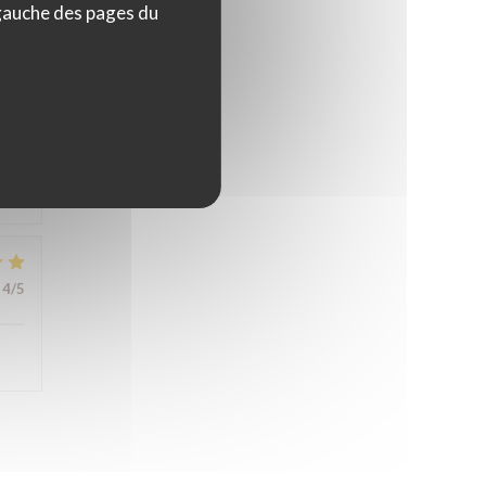
 gauche des pages du
5
/5
4
/5