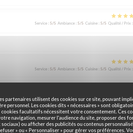
Service
:
5
/5
Ambiance
:
5
/5
Cuisine
:
5
/5
Qualité / Prix
:
Service
:
5
/5
Ambiance
:
5
/5
Cuisine
:
5
/5
Qualité / Prix
:
Service
:
5
/5
Ambiance
:
5
/5
Cuisine
:
5
/5
Qualité / Prix
:
es partenaires utilisent des cookies sur ce site, pouvant impli
e personnel. Les cookies dits « nécessaires » sont obligatoir
 cookies facultatifs nécessitent votre consentement. Ces co
otre navigation, mesurer l'audience du site, proposer des fon
Service
:
5
/5
Ambiance
:
4
/5
Cuisine
:
4
/5
Qualité / Prix
:
x sociaux) ou afficher des publicités ou contenus personnalisé
 refuser » ou « Personnaliser » pour gérer vos préférences. V