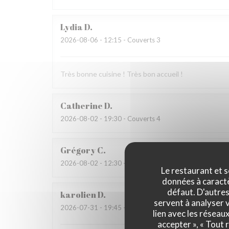
Lydia
D
2026-08-06
- 12:15 - Couverts 3
Très bonne cuisine ! Très bon accueil !
Catherine
D
2026-08-02
- 19:30 - Couverts 4
Grégory
C
2026-08-02
- 12:30 - Couverts 2
Le restaurant et s
données à caractèr
défaut. D'autres
karolien
D
servent à analyser v
2026-07-31
- 19:45 - Couverts 4
lien avec les réseau
accepter », « Tout