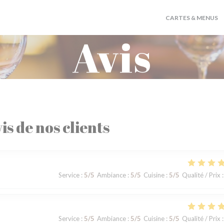
CARTES & MENUS
Avis
is de nos clients
Service
:
5
/5
Ambiance
:
5
/5
Cuisine
:
5
/5
Qualité / Prix
:
Service
:
5
/5
Ambiance
:
5
/5
Cuisine
:
5
/5
Qualité / Prix
: