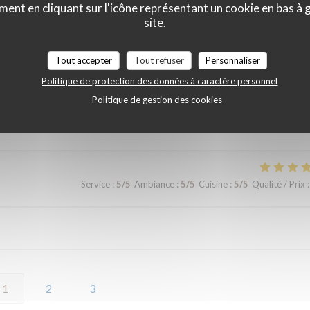
ment en cliquant sur l'icône représentant un cookie en bas à
site.
Tout accepter
Tout refuser
Personnaliser
Service
:
5
/5
Ambiance
:
5
/5
Cuisine
:
5
/5
Qualité / Prix
:
Politique de protection des données à caractère personnel
Politique de gestion des cookies
Service
:
5
/5
Ambiance
:
5
/5
Cuisine
:
5
/5
Qualité / Prix
:
1
2
3