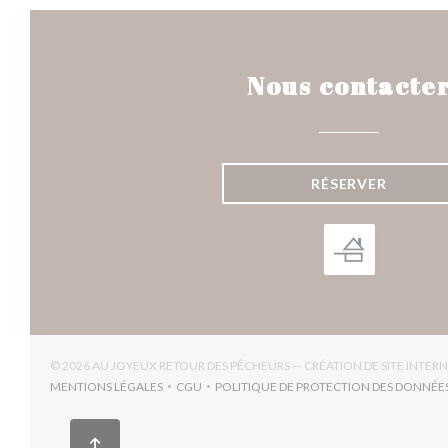
Nous contacte
RÉSERVER
© 2026 AU JOYEUX RETOUR DES PÊCHEURS — CRÉATION DE SITE INTE
MENTIONS LÉGALES
CGU
POLITIQUE DE PROTECTION DES DONNÉE
((OUVRE UNE NOUVELLE FENÊTRE))
((OUVRE UNE NOUVELLE FENÊTRE))
((OUV