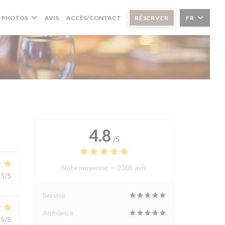
PHOTOS
AVIS
ACCÈS/CONTACT
RÉSERVER
FR
4.8
/5
Note moyenne —
2305 avis
5
/5
Service
Ambiance
5
/5