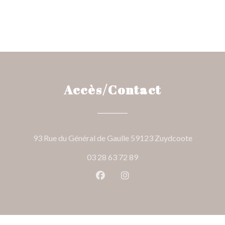
Accès/Contact
((ouvre un
93 Rue du Général de Gaulle 59123 Zuydcoote
03 28 63 72 89
Facebook ((ouvre une nouvelle 
Instagram ((ouvre une nou