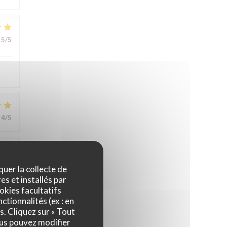
5
/5
4
/5
5
/5
quer la collecte de
es et installés par
okies facultatifs
ctionnalités (ex : en
4
/5
s. Cliquez sur « Tout
ous pouvez modifier