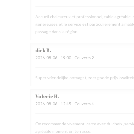
Accueil chaleureux et professionnel, table agréable, c
généreuses et le service est particulièrement aimab
passage dans la région.
dirk
B
2026-08-06
- 19:00 - Couverts 2
Super vriendelijke ontvagst, zeer goede prijs kwalit
Valerie
H
2026-08-06
- 12:45 - Couverts 4
On recommande vivement, carte avec du choix ,service
agréable moment en terrasse.