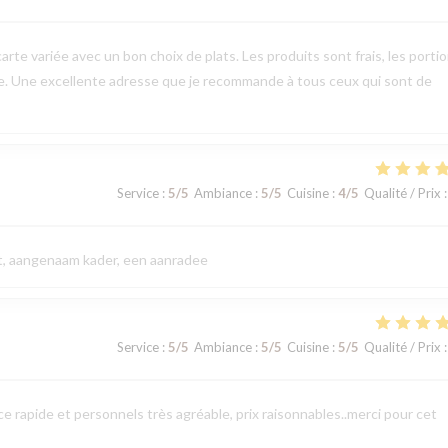
arte variée avec un bon choix de plats. Les produits sont frais, les porti
le. Une excellente adresse que je recommande à tous ceux qui sont de
Service
:
5
/5
Ambiance
:
5
/5
Cuisine
:
4
/5
Qualité / Prix
:
eit, aangenaam kader, een aanradee
Service
:
5
/5
Ambiance
:
5
/5
Cuisine
:
5
/5
Qualité / Prix
:
 rapide et personnels très agréable, prix raisonnables..merci pour cet