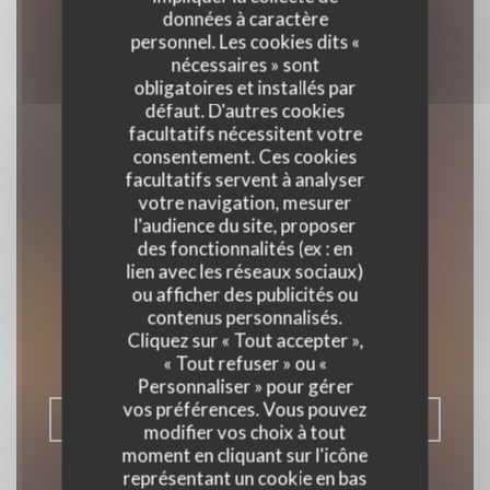
données à caractère
personnel. Les cookies dits «
nécessaires » sont
obligatoires et installés par
défaut. D'autres cookies
facultatifs nécessitent votre
consentement. Ces cookies
facultatifs servent à analyser
votre navigation, mesurer
l'audience du site, proposer
Au Joyeux Retour
des fonctionnalités (ex : en
des Pêcheurs
lien avec les réseaux sociaux)
ou afficher des publicités ou
contenus personnalisés.
RESTAURANT TRADITIONNEL
|
Cliquez sur « Tout accepter »,
ZUYDCOOTE
« Tout refuser » ou «
Personnaliser » pour gérer
vos préférences. Vous pouvez
RÉSERVER
modifier vos choix à tout
moment en cliquant sur l'icône
représentant un cookie en bas