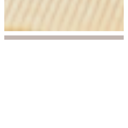
Au Joyeux Retour des
Pêcheurs
SPÉCIALITÉS – Le chef concocte une cuisine de
tradition et pleines de gourmandise : la côte à l'os,
l'andouillette et le magret de canard au feu de
bois…
COTE MER : dos de cabillaud, saint jacques, soles
ET AUSSI DE SAVOIE - On y vient aussi pour les