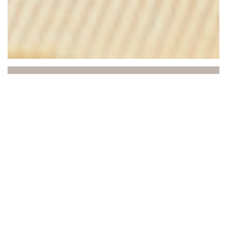
Au Joyeux Retour des
Pêcheurs
ΕΙΔΙΚΟΤΗΤΕΣ – Ο σεφ επινοεί παραδοσιακή
κουζίνα γεμάτη λιχουδιές: rib steak, andouillette
και στήθος πάπιας πάνω από μια φωτιά με
ξύλα…
SEA COAST: πίσω από μπακαλιάρο, χτένια,
πέλματα