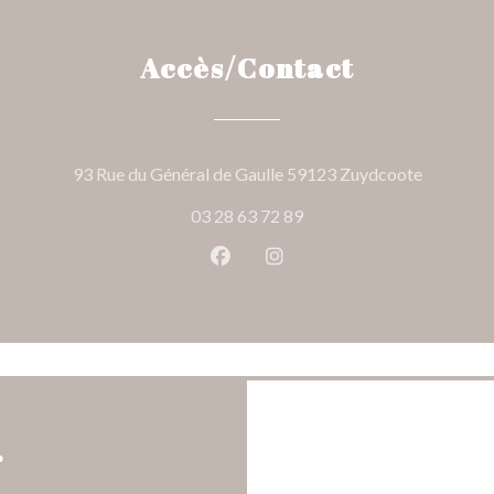
Accès/Contact
((ouvre un
93 Rue du Général de Gaulle 59123 Zuydcoote
03 28 63 72 89
Facebook ((ouvre une nouvelle 
Instagram ((ouvre une nou
r