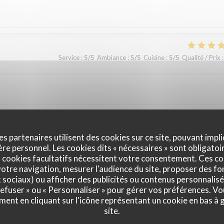
Service
:
5
/5
Ambiance
:
5
/5
Cuisine
:
5
/5
Qualité / Prix
:
Service
:
5
/5
Ambiance
:
5
/5
Cuisine
:
5
/5
Qualité / Prix
:
es partenaires utilisent des cookies sur ce site, pouvant impli
e personnel. Les cookies dits « nécessaires » sont obligatoir
 cookies facultatifs nécessitent votre consentement. Ces co
otre navigation, mesurer l'audience du site, proposer des fon
x sociaux) ou afficher des publicités ou contenus personnalisé
 refuser » ou « Personnaliser » pour gérer vos préférences. V
ment en cliquant sur l'icône représentant un cookie en bas à
site.
Service
:
5
/5
Ambiance
:
4
/5
Cuisine
:
5
/5
Qualité / Prix
: