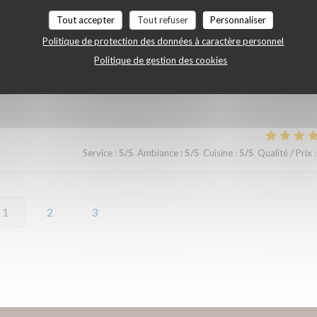
Tout accepter
Tout refuser
Personnaliser
Politique de protection des données à caractère personnel
Service
:
5
/5
Ambiance
:
5
/5
Cuisine
:
5
/5
Qualité / Prix
:
Politique de gestion des cookies
ci.
Service
:
5
/5
Ambiance
:
5
/5
Cuisine
:
5
/5
Qualité / Prix
:
1
2
3