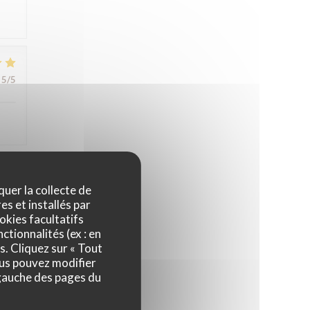
5
/5
4
/5
quer la collecte de
es et installés par
okies facultatifs
ctionnalités (ex : en
s. Cliquez sur « Tout
ous pouvez modifier
 gauche des pages du
5
/5