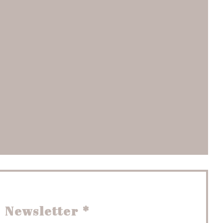
e nouvelle fenêtre))
fenêtre))
velle fenêtre))
Newsletter
*