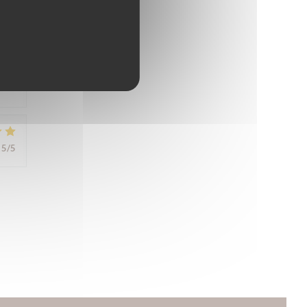
5
/5
5
/5