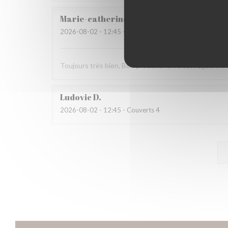
Marie-catherine
P
2026-08-02
- 12:45 - Couverts 4
Toujours très bien. Bon produits. On s’est régalé mer
Ludovic
D
2026-08-02
- 12:45 - Couverts 4