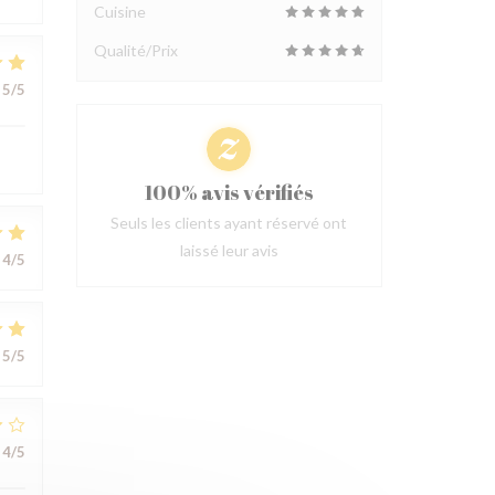
Cuisine
Qualité/Prix
5
/5
100% avis vérifiés
Seuls les clients ayant réservé ont
laissé leur avis
4
/5
5
/5
4
/5