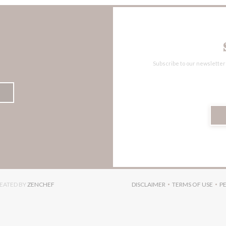
Subscribe to our newsletter
((OPENS IN A NEW WINDOW))
REATED BY
ZENCHEF
DISCLAIMER
TERMS OF USE
P
((OPENS IN A NEW WINDO
((OPENS I