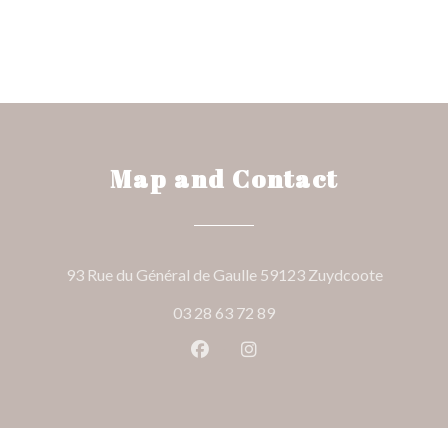
Map and Contact
((opens i
93 Rue du Général de Gaulle 59123 Zuydcoote
03 28 63 72 89
Facebook ((opens in a new wind
Instagram ((opens in a n