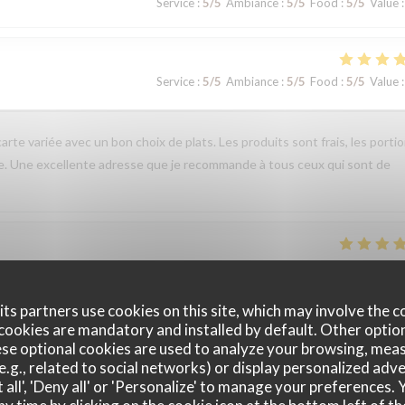
Service
:
5
/5
Ambiance
:
5
/5
Food
:
5
/5
Value
:
Service
:
5
/5
Ambiance
:
5
/5
Food
:
5
/5
Value
:
arte variée avec un bon choix de plats. Les produits sont frais, les porti
le. Une excellente adresse que je recommande à tous ceux qui sont de
Service
:
5
/5
Ambiance
:
5
/5
Food
:
4
/5
Value
:
ts partners use cookies on this site, which may involve the c
eit, aangenaam kader, een aanradee
cookies are mandatory and installed by default. Other optio
se optional cookies are used to analyze your browsing, meas
e.g., related to social networks) or display personalized adve
 all', 'Deny all' or 'Personalize' to manage your preferences