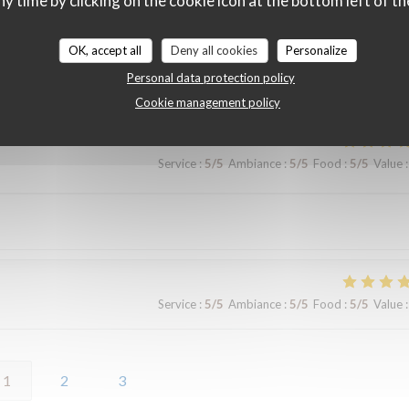
ny time by clicking on the cookie icon at the bottom left of th
Service
:
5
/5
Ambiance
:
5
/5
Food
:
5
/5
Value
:
OK, accept all
Deny all cookies
Personalize
 rapide et personnels très agréable, prix raisonnables..merci pour cet
Personal data protection policy
Cookie management policy
Service
:
5
/5
Ambiance
:
5
/5
Food
:
5
/5
Value
:
Service
:
5
/5
Ambiance
:
5
/5
Food
:
5
/5
Value
:
1
2
3