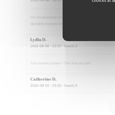
choices at a
2026-08-06
- 12:45 - Guests 4
On recommande vivement, carte avec du choix ,service
agréable moment en terrasse.
Lydia
D
2026-08-06
- 12:15 - Guests 3
Très bonne cuisine ! Très bon accueil !
Catherine
D
2026-08-02
- 19:30 - Guests 4