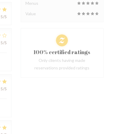
Menus
Value
5
/5
5
/5
100% certified ratings
Only clients having made
reservations provided ratings
5
/5