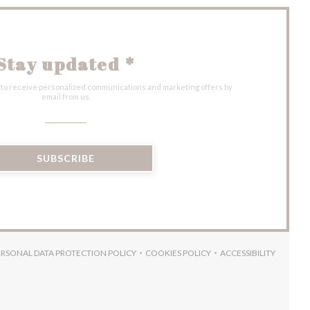
Stay updated
*
 to receive personalized communications and marketing offers by
email from us.
SUBSCRIBE
ERSONAL DATA PROTECTION POLICY
COOKIES POLICY
ACCESSIBILITY
W))
N A NEW WINDOW))
((OPENS IN A NEW WINDOW))
((OPENS IN A NEW WINDOW))
((OPENS IN A 