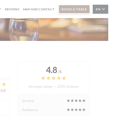
REVIEWS
MAP AND CONTACT
BOOK A TABLE
EN
4.8
/5
Average rating —
2305 reviews
5
/5
Service
Ambiance