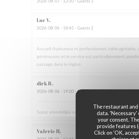
2026-08-07
- 12:30 - Guests 3
Luc
V
2026-08-06
- 18:45 - Guests 2
Accueil chaleureux et professionnel, table agréable, c
généreuses et le service est particulièrement aimab
passage dans la région.
dirk
B
2026-08-06
- 19:00 - Guests 2
The restaurant and i
Super vriendelijke ontvagst, zeer goede prijs kwalit
data. 'Necessary' 
your consent. The
provide features (
Valerie
H
Click on 'OK, accept