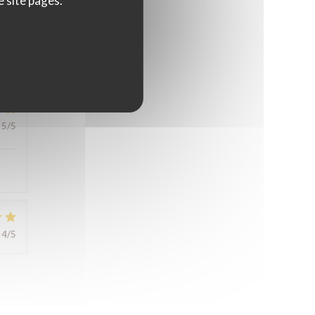
e site pages.
5
/5
5
/5
4
/5