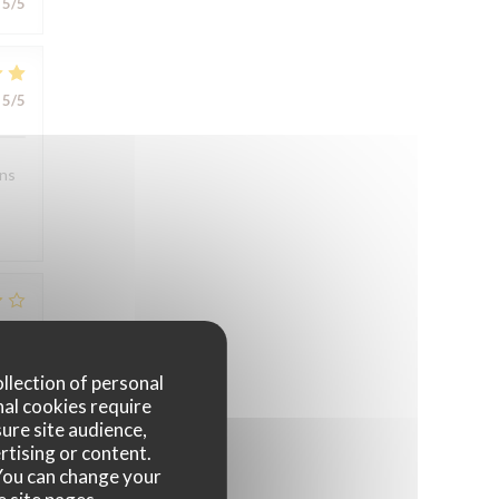
5
/5
5
/5
ons
5
/5
ollection of personal
nal cookies require
ure site audience,
rtising or content.
. You can change your