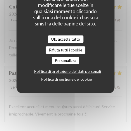
modificare le tue scelte in
Catherine
M
qualsiasi momento cliccando
2026-07-30
- 19:00 - Ospiti 4
sull'icona del cookie in basso a
Servizio
:
5
/5
Atmosfera
:
5
/5
Cucina
:
5
/5
Qualità / Prezzo
:
5
/5
sinistra delle pagine del sito.
Ok, accetta tutto
Je recommande vivement ce resto pour le servir, l’accueil et
l’écoute des restaurateurs. Les plats sont simples mais
Rifiuta tutti i cookie
tellement généreux. Tout est frais, préparé avec soin.
Personalizza
Politica di protezione dei dati personali
Patrick
R
Politica di gestione dei cookie
2026-08-02
- 12:30 - Ospiti 5
Servizio
:
5
/5
Atmosfera
:
5
/5
Cucina
:
5
/5
Qualità / Prezzo
:
5
/5
Excellent accueil et menu toujours aussi délicieux! Service
irréprochable. Vivement la prochaine fois!!!