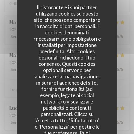
Grillades à recommander
Il ristorante e i suoi partner
utilizzano cookies su questo
sito, che possono comportare
Martine
V
la raccolta di dati personali. I
2026-08-01
- 12:15 - Ospiti 2
cookies denominati
Servizio
:
5
/5
Atmosfera
:
4
/5
Cucina
:
5
/5
Qualità / Prezzo
:
5
/5
«necessari» sono obbligatori e
installati per impostazione
predefinita. Altri cookies
Marie-catherine
P
opzionali richiedono il tuo
2026-08-02
- 12:45 - Ospiti 4
consenso. Questi cookies
opzionali servono per
Servizio
:
5
/5
Atmosfera
:
5
/5
Cucina
:
5
/5
Qualità / Prezzo
:
5
/5
analizzare la tua navigazione,
misurare l'audience del sito,
fornire funzionalità (ad
Toujours très bien. Bon produits. On s’est régalé merci.
esempio, legate ai social
network) o visualizzare
pubblicità o contenuti
Ludovic
D
personalizzati. Clicca su
2026-08-02
- 12:45 - Ospiti 4
'Accetta tutto', 'Rifiuta tutto'
Servizio
:
5
/5
Atmosfera
:
5
/5
Cucina
:
5
/5
Qualità / Prezzo
:
5
/5
o 'Personalizza' per gestire le
tue preferenze. Puoi