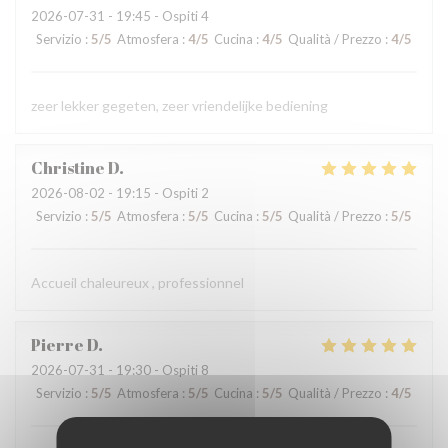
2026-07-31
- 19:45 - Ospiti 4
Servizio
:
5
/5
Atmosfera
:
4
/5
Cucina
:
4
/5
Qualità / Prezzo
:
4
/5
zeer lekker gegeten, zeer vriendelijke bediening
Christine
D
2026-08-02
- 19:15 - Ospiti 2
Servizio
:
5
/5
Atmosfera
:
5
/5
Cucina
:
5
/5
Qualità / Prezzo
:
5
/5
Accueil chaleureux , professionnel
Pierre
D
2026-07-31
- 19:30 - Ospiti 8
Servizio
:
5
/5
Atmosfera
:
5
/5
Cucina
:
5
/5
Qualità / Prezzo
:
4
/5