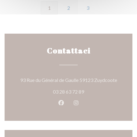
1
2
3
Contattaci
((apre una
93 Rue du Général de Gaulle 59123 Zuydcoote
03 28 63 72 89
Facebook ((apre una nuova fines
Instagram ((apre una nuov