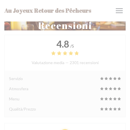
Personalizzazione delle tue scelte sui cookie
Au Joyeux Retour des Pêcheurs
Recensioni
4.8
/5
Valutazione media —
2301 recensioni
Servizio
Atmosfera
Menu
Qualità/Prezzo