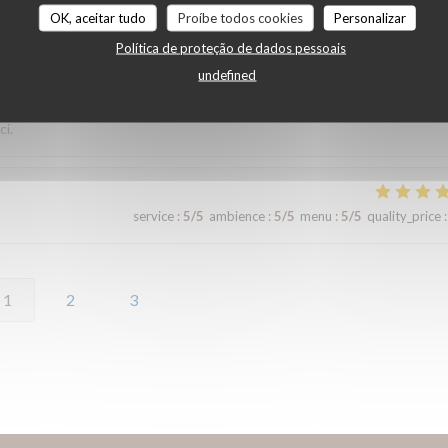
OK, aceitar tudo
Proíbe todos cookies
Personalizar
Política de proteção de dados pessoais
service
:
5
/5
ambience
:
5
/5
menu
:
5
/5
quality_price
:
undefined
ci.
service
:
5
/5
ambience
:
5
/5
menu
:
5
/5
quality_price
:
1
2
3