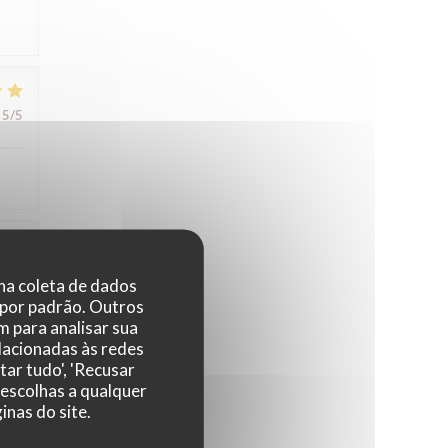
5
/5
4
/5
 na coleta de dados
 por padrão. Outros
 para analisar sua
elacionadas às redes
tar tudo', 'Recusar
 escolhas a qualquer
nas do site.
5
/5