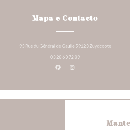
Mapa e Contacto
((abre nu
93 Rue du Général de Gaulle 59123 Zuydcoote
03 28 63 72 89
Facebook ((abre numa nova jane
Instagram ((abre numa nov
Mante