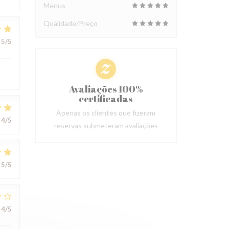
Menus
Qualidade/Preço
5
/5
Avaliações 100%
certificadas
Apenas os clientes que fizeram
4
/5
reservas submeteram avaliações
5
/5
4
/5