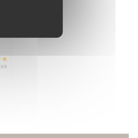
5
/5
5
/5