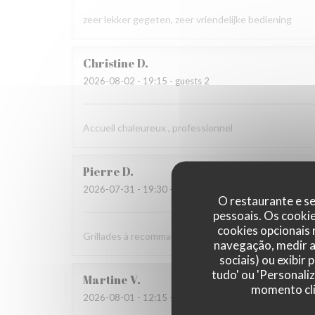
zeer lekker gegeten, zeer vriendelijke bediening
Christine
D
2026-08-02
- 19:15 - guests 2
Accueil chaleureux , professionnel
Pierre
D
2026-07-31
- 19:30 - guests 8
O restaurante e se
pessoais. Os cooki
cookies opcionais
Grillades à recommander
navegação, medir a 
sociais) ou exibir
tudo' ou 'Personali
Martine
V
momento cli
2026-08-01
- 12:15 - guests 2