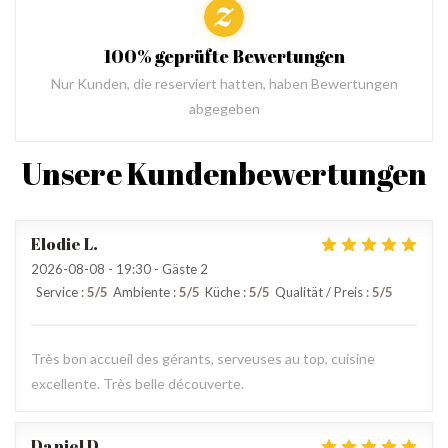
100% geprüfte Bewertungen
Nur Kunden, die reserviert hatten, haben Bewertungen
abgegeben
Unsere Kundenbewertungen
Elodie
L
2026-08-08
- 19:30 - Gäste 2
Service
:
5
/5
Ambiente
:
5
/5
Küche
:
5
/5
Qualität / Preis
:
5
/5
Très bon accueil des gérants, serveuses au top, cuisine
excellente. Très belle découverte.
Daniel
D