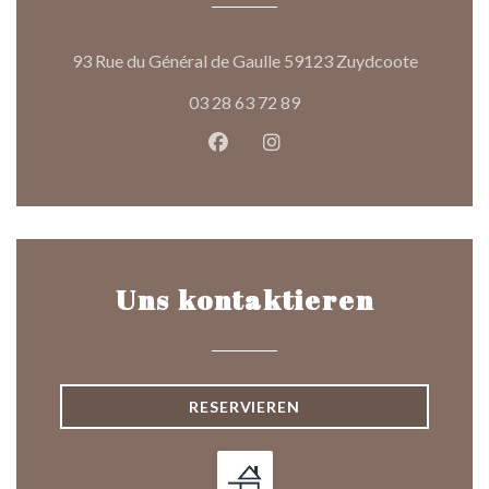
((öffnet e
93 Rue du Général de Gaulle 59123 Zuydcoote
03 28 63 72 89
Facebook ((öffnet ein neues Fen
Instagram ((öffnet ein ne
Uns kontaktieren
RESERVIEREN