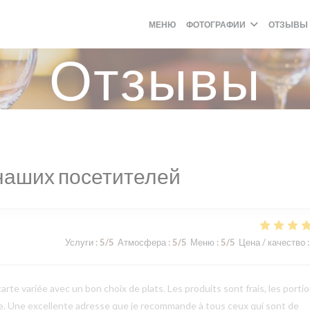
МЕНЮ
ФОТОГРАФИИ
ОТЗЫВЫ
Отзывы
наших посетителей
Услуги
:
5
/5
Атмосфера
:
5
/5
Меню
:
5
/5
Цена / качество
:
arte variée avec un bon choix de plats. Les produits sont frais, les porti
le. Une excellente adresse que je recommande à tous ceux qui sont de