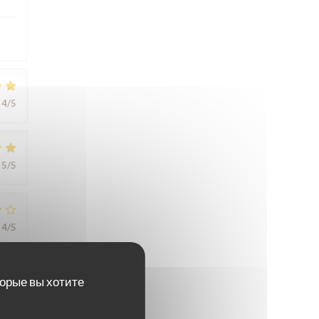
4
/5
5
/5
4
/5
торые вы хотите