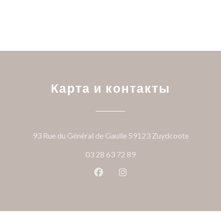
Карта и контакты
((открыв
93 Rue du Général de Gaulle 59123 Zuydcoote
03 28 63 72 89
Facebook ((открывается в ново
Instagram ((открывается