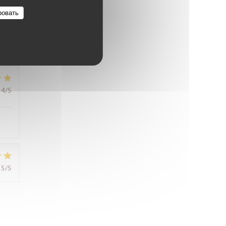
ровать
5
/5
4
/5
5
/5