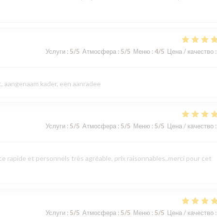
Услуги
:
5
/5
Атмосфера
:
5
/5
Меню
:
4
/5
Цена / качество
:
eit, aangenaam kader, een aanradee
Услуги
:
5
/5
Атмосфера
:
5
/5
Меню
:
5
/5
Цена / качество
:
 rapide et personnels très agréable, prix raisonnables..merci pour cet
Услуги
:
5
/5
Атмосфера
:
5
/5
Меню
:
5
/5
Цена / качество
: