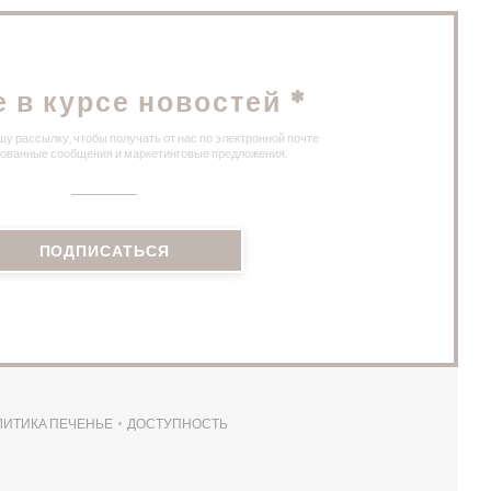
е в курсе новостей
*
у рассылку, чтобы получать от нас по электронной почте
ованные сообщения и маркетинговые предложения.
ПОДПИСАТЬСЯ
ЛИТИКА ПЕЧЕНЬЕ
ДОСТУПНОСТЬ
НЕ))
((ОТКРЫВАЕТСЯ В НОВОМ ОКНЕ))
((ОТКРЫВАЕТСЯ В НОВОМ ОКНЕ))