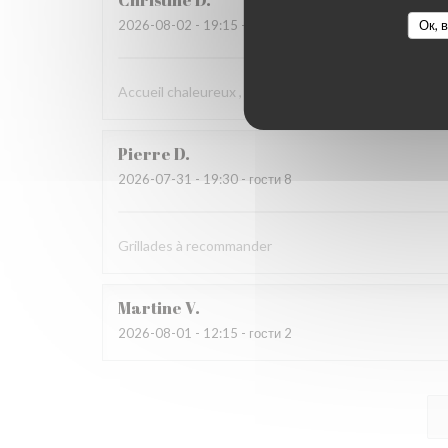
Christine
D
Ок, 
2026-08-02
- 19:15 - гости 2
Accueil chaleureux , professionnel
Pierre
D
2026-07-31
- 19:30 - гости 8
Grillades à recommander
Martine
V
2026-08-01
- 12:15 - гости 2