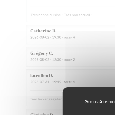
Très bonne cuisine ! Très bon accueil !
Catherine
D
2026-08-02
- 19:30 - гости 4
Grégory
C
2026-08-02
- 12:30 - гости 2
karolien
D
2026-07-31
- 19:45 - гости 4
zeer lekker gegeten, zeer vriendelijke bediening
Этот сайт испо