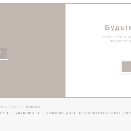
Будьт
Подпишитесь на наш
персонализир
К
((ОТКРЫВАЕТСЯ В НОВОМ ОКНЕ))
ОРАНА СОЗДАНА
ZENCHEF
Я ИСПОЛЬЗОВАНИЯ
ПОЛИТИКА ЗАЩИТЫ ПЕРСОНАЛЬНЫХ ДАННЫХ
ПО
((ОТКРЫВАЕТСЯ В НОВОМ ОКНЕ))
((ОТКРЫВАЕТСЯ В НОВОМ ОК