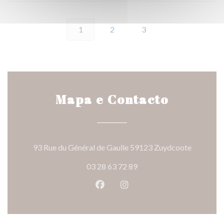
1
2
3
Mapa e Contacto
((abre nu
93 Rue du Général de Gaulle 59123 Zuydcoote
03 28 63 72 89
Facebook ((abre numa nova jane
Instagram ((abre numa nov