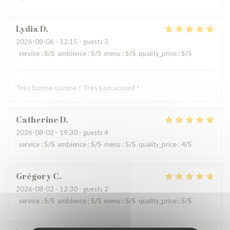
Lydia
D
2026-08-06
- 12:15 - guests 3
service
:
5
/5
ambience
:
5
/5
menu
:
5
/5
quality_price
:
5
/5
Très bonne cuisine ! Très bon accueil !
Catherine
D
2026-08-02
- 19:30 - guests 4
service
:
5
/5
ambience
:
5
/5
menu
:
5
/5
quality_price
:
4
/5
Grégory
C
2026-08-02
- 12:30 - guests 2
service
:
5
/5
ambience
:
5
/5
menu
:
5
/5
quality_price
:
5
/5