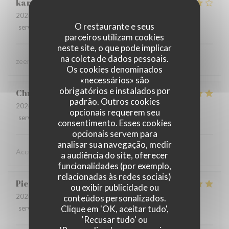
karolien
D
2026-07-31
- 19:45 - guests 4
O restaurante e seus
service
:
5
/5
ambience
:
4
/5
menu
:
4
/5
quality_price
:
4
/5
parceiros utilizam cookies
neste site, o que pode implicar
na coleta de dados pessoais.
zeer lekker gegeten, zeer vriendelijke bediening
Os cookies denominados
«necessários» são
obrigatórios e instalados por
Christine
D
padrão. Outros cookies
2026-08-02
- 19:15 - guests 2
opcionais requerem seu
service
:
5
/5
ambience
:
5
/5
menu
:
5
/5
quality_price
:
5
/5
consentimento. Esses cookies
opcionais servem para
analisar sua navegação, medir
Accueil chaleureux , professionnel
a audiência do site, oferecer
funcionalidades (por exemplo,
relacionadas às redes sociais)
Pierre
D
ou exibir publicidade ou
2026-07-31
- 19:30 - guests 8
conteúdos personalizados.
Clique em 'OK, aceitar tudo',
service
:
5
/5
ambience
:
5
/5
menu
:
5
/5
quality_price
:
4
/5
'Recusar tudo' ou