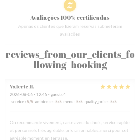
Avaliações 100% certificadas
Apenas os clientes que fizeram reservas submeteram
avaliações
reviews_from_our_clients_fo
llowing_booking
Valerie
H
2026-08-06
- 12:45 - guests 4
service
:
5
/5
ambience
:
5
/5
menu
:
5
/5
quality_price
:
5
/5
On recommande vivement, carte avec du choix ,service rapide
et personnels très agréable, prix raisonnables..merci pour cet
agréable moment en terrasse.