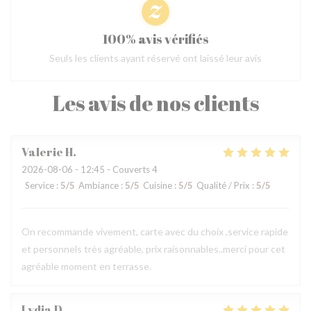
100% avis vérifiés
Seuls les clients ayant réservé ont laissé leur avis
Les avis de nos clients
Valerie
H
2026-08-06
- 12:45 - Couverts 4
Service
:
5
/5
Ambiance
:
5
/5
Cuisine
:
5
/5
Qualité / Prix
:
5
/5
On recommande vivement, carte avec du choix ,service rapide
et personnels très agréable, prix raisonnables..merci pour cet
agréable moment en terrasse.
Lydia
D