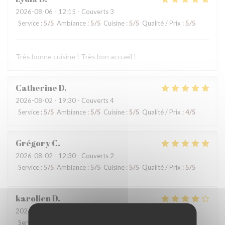
2026-08-06
- 12:15 - Couverts 3
Service
:
5
/5
Ambiance
:
5
/5
Cuisine
:
5
/5
Qualité / Prix
:
5
/5
Très bonne cuisine ! Très bon accueil !
Catherine
D
2026-08-02
- 19:30 - Couverts 4
Service
:
5
/5
Ambiance
:
5
/5
Cuisine
:
5
/5
Qualité / Prix
:
4
/5
Grégory
C
2026-08-02
- 12:30 - Couverts 2
Service
:
5
/5
Ambiance
:
5
/5
Cuisine
:
5
/5
Qualité / Prix
:
5
/5
karolien
D
2026-07-31
- 19:45 - Couverts 4
Service
:
5
/5
Ambiance
:
4
/5
Cuisine
:
4
/5
Qualité / Prix
:
4
/5