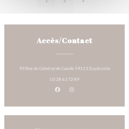
1
2
3
Accès/Contact
((ouvre un
93 Rue du Général de Gaulle 59123 Zuydcoote
03 28 63 72 89
Facebook ((ouvre une nouvelle 
Instagram ((ouvre une nou