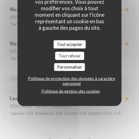
vos préférences. Vous pouvez
modifier vos choix à tout
Martine
V
moment en cliquant sur l'icône
2026-08-01
- 12:15 - Couverts 2
représentant un cookie en bas
Service
:
5
/5
Ambiance
:
4
/5
Cuisine
:
5
/5
Qualité / Prix
:
5
/5
à gauche des pages du site.
Marie-catherine
P
Tout accepter
2026-08-02
- 12:45 - Couverts 4
Tout refuser
Service
:
5
/5
Ambiance
:
5
/5
Cuisine
:
5
/5
Qualité / Prix
:
5
/5
Personnaliser
Politique de protection des données à caractère
Toujours très bien. Bon produits. On s’est régalé merci.
personnel
Politique de gestion des cookies
Ludovic
D
2026-08-02
- 12:45 - Couverts 4
Service
:
5
/5
Ambiance
:
5
/5
Cuisine
:
5
/5
Qualité / Prix
:
5
/5