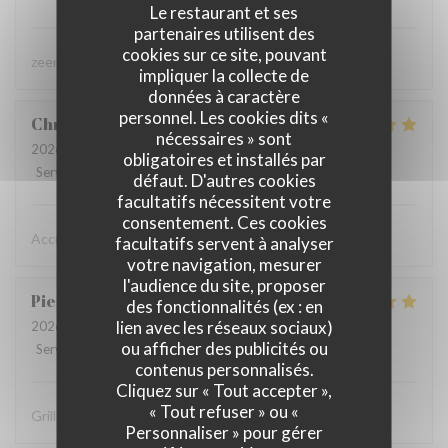
Le restaurant et ses
partenaires utilisent des
cookies sur ce site, pouvant
zeer lekker gegeten, zeer vriendelijke bediening
impliquer la collecte de
données à caractère
personnel. Les cookies dits «
Christine
D
nécessaires » sont
2026-08-02
- 19:15 - Couverts 2
obligatoires et installés par
Service
:
5
/5
Ambiance
:
5
/5
Cuisine
:
5
/5
Qualité / Prix
:
5
/5
défaut. D'autres cookies
facultatifs nécessitent votre
consentement. Ces cookies
Accueil chaleureux , professionnel
facultatifs servent à analyser
votre navigation, mesurer
l'audience du site, proposer
Pierre
D
des fonctionnalités (ex : en
lien avec les réseaux sociaux)
2026-07-31
- 19:30 - Couverts 8
ou afficher des publicités ou
Service
:
5
/5
Ambiance
:
5
/5
Cuisine
:
5
/5
Qualité / Prix
:
4
/5
contenus personnalisés.
Cliquez sur « Tout accepter »,
« Tout refuser » ou «
Grillades à recommander
Personnaliser » pour gérer