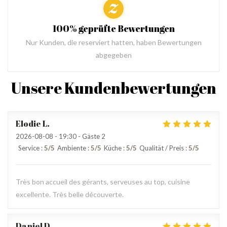
100% geprüfte Bewertungen
Nur Kunden, die reserviert hatten, haben Bewertungen
abgegeben
Unsere Kundenbewertungen
Elodie
L
2026-08-08
- 19:30 - Gäste 2
Service
:
5
/5
Ambiente
:
5
/5
Küche
:
5
/5
Qualität / Preis
:
5
/5
Très bon accueil des gérants, serveuses au top, cuisine
excellente. Très belle découverte.
Daniel
D