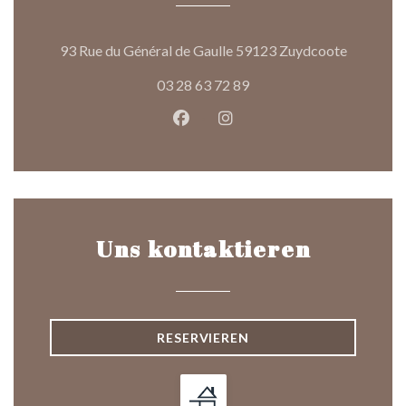
((öffnet e
93 Rue du Général de Gaulle 59123 Zuydcoote
03 28 63 72 89
Facebook ((öffnet ein neues Fen
Instagram ((öffnet ein ne
Uns kontaktieren
RESERVIEREN