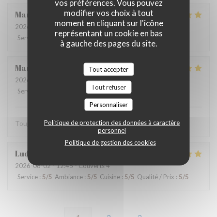
vos préférences. Vous pouvez
modifier vos choix à tout
Martine
V
moment en cliquant sur l'icône
2026-08-01
- 12:15 - Couverts 2
représentant un cookie en bas
Service
:
5
/5
Ambiance
:
4
/5
Cuisine
:
5
/5
Qualité / Prix
:
5
/5
à gauche des pages du site.
Marie-catherine
P
Tout accepter
2026-08-02
- 12:45 - Couverts 4
Tout refuser
Service
:
5
/5
Ambiance
:
5
/5
Cuisine
:
5
/5
Qualité / Prix
:
5
/5
Personnaliser
Politique de protection des données à caractère
Toujours très bien. Bon produits. On s’est régalé merci.
personnel
Politique de gestion des cookies
Ludovic
D
2026-08-02
- 12:45 - Couverts 4
Service
:
5
/5
Ambiance
:
5
/5
Cuisine
:
5
/5
Qualité / Prix
:
5
/5