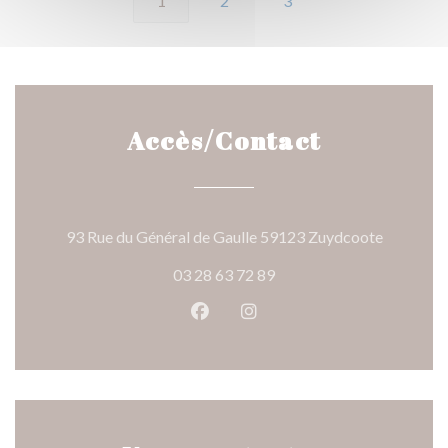
1
2
3
Accès/Contact
((ouvre un
93 Rue du Général de Gaulle 59123 Zuydcoote
03 28 63 72 89
Facebook ((ouvre une nouvelle 
Instagram ((ouvre une nou