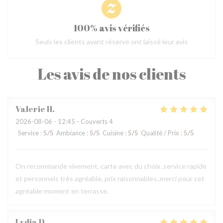
100% avis vérifiés
Seuls les clients ayant réservé ont laissé leur avis
Les avis de nos clients
Valerie
H
2026-08-06
- 12:45 - Couverts 4
Service
:
5
/5
Ambiance
:
5
/5
Cuisine
:
5
/5
Qualité / Prix
:
5
/5
On recommande vivement, carte avec du choix ,service rapide
et personnels très agréable, prix raisonnables..merci pour cet
agréable moment en terrasse.
Lydia
D