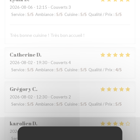
2026-08-06
- 12:15 - Couverts 3
Service
:
5
/5
Ambiance
:
5
/5
Cuisine
:
5
/5
Qualité / Prix
:
5
/5
Très bonne cuisine ! Très bon accueil !
Catherine
D
2026-08-02
- 19:30 - Couverts 4
Service
:
5
/5
Ambiance
:
5
/5
Cuisine
:
5
/5
Qualité / Prix
:
4
/5
Grégory
C
2026-08-02
- 12:30 - Couverts 2
Service
:
5
/5
Ambiance
:
5
/5
Cuisine
:
5
/5
Qualité / Prix
:
5
/5
karolien
D
2026-07-31
- 19:45 - Couverts 4
Service
:
5
/5
Ambiance
:
4
/5
Cuisine
:
4
/5
Qualité / Prix
:
4
/5