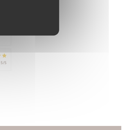
5
/5
5
/5