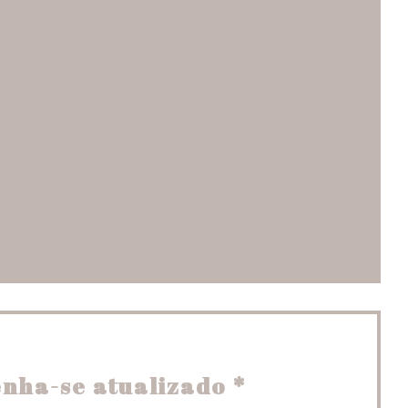
ma nova janela))
la))
a janela))
nha-se atualizado
*