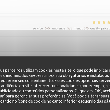
service
:
5
/5
ambience
:
5
/5
menu
:
5
/5
quality_price
:
service
:
5
/5
ambience
:
5
/5
menu
:
5
/5
quality_price
:
us parceiros utilizam cookies neste site, o que pode implicar
es denominados «necessários» são obrigatórios e instalados
 requerem seu consentimento. Esses cookies opcionais servem
audiência do site, oferecer funcionalidades (por exemplo, r
 publicidade ou conteúdos personalizados. Clique em 'OK, acei
zar' para gerenciar suas preferências. Você pode alterar suas
cando no ícone de cookie no canto inferior esquerdo das pági
service
:
5
/5
ambience
:
4
/5
menu
:
5
/5
quality_price
: