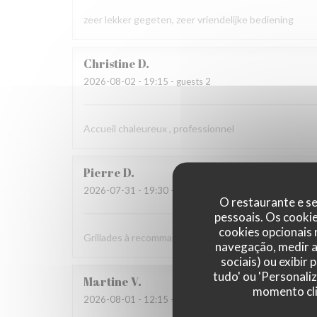
zeer lekker gegeten, zeer vriendelijke bediening
Christine
D
2026-08-02
- 19:15 - guests 2
Accueil chaleureux , professionnel
Pierre
D
2026-07-31
- 19:30 - guests 8
O restaurante e se
pessoais. Os cooki
cookies opcionais
Grillades à recommander
navegação, medir a 
sociais) ou exibir
tudo' ou 'Personali
Martine
V
momento cli
2026-08-01
- 12:15 - guests 2