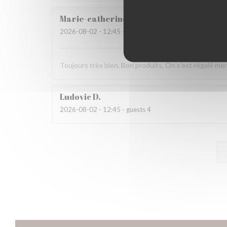
Marie-catherine
P
2026-08-02
- 12:45 - guests 4
Toujours très bien. Bon produits. On s’est régalé mer
Ludovic
D
2026-08-02
- 12:45 - guests 4