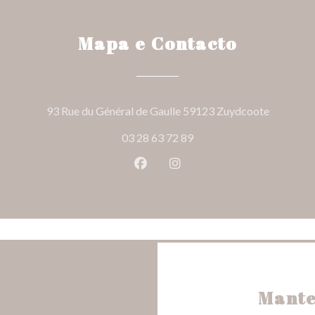
Mapa e Contacto
((abre nu
93 Rue du Général de Gaulle 59123 Zuydcoote
03 28 63 72 89
Facebook ((abre numa nova jane
Instagram ((abre numa nov
Mante