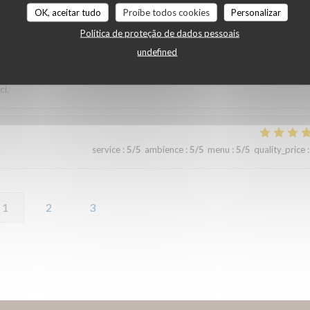
OK, aceitar tudo
Proíbe todos cookies
Personalizar
Política de proteção de dados pessoais
service
:
5
/5
ambience
:
5
/5
menu
:
5
/5
quality_price
:
undefined
ci.
service
:
5
/5
ambience
:
5
/5
menu
:
5
/5
quality_price
:
1
2
3