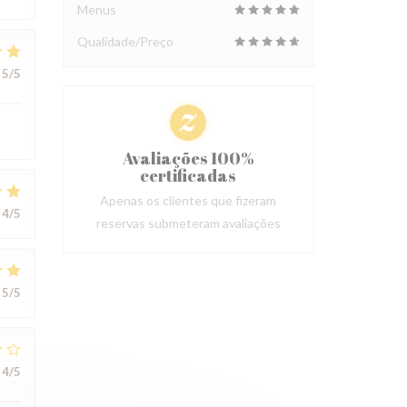
Menus
Qualidade/Preço
5
/5
Avaliações 100%
certificadas
Apenas os clientes que fizeram
4
/5
reservas submeteram avaliações
5
/5
4
/5