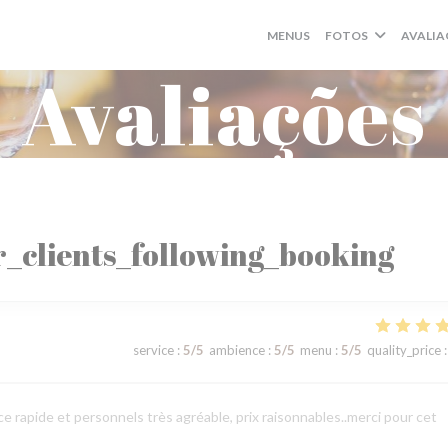
MENUS
FOTOS
AVALIA
Avaliações
_clients_following_booking
service
:
5
/5
ambience
:
5
/5
menu
:
5
/5
quality_price
:
 rapide et personnels très agréable, prix raisonnables..merci pour cet