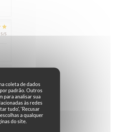
5
/5
4
/5
 na coleta de dados
 por padrão. Outros
 para analisar sua
elacionadas às redes
tar tudo', 'Recusar
 escolhas a qualquer
nas do site.
5
/5