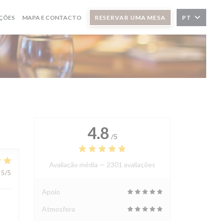
ÇÕES
MAPA E CONTACTO
RESERVAR UMA MESA
PT
4.8
/5
Avaliação média —
2301 avaliações
5
/5
Apoio
Atmosfera