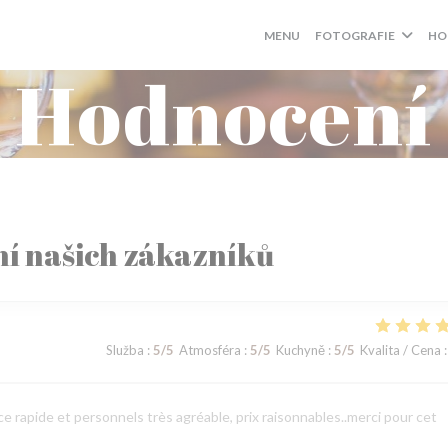
MENU
FOTOGRAFIE
HO
Hodnocení
í našich zákazníků
Služba
:
5
/5
Atmosféra
:
5
/5
Kuchyně
:
5
/5
Kvalita / Cena
:
 rapide et personnels très agréable, prix raisonnables..merci pour cet