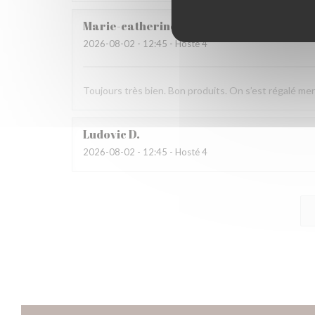
Marie-catherine
P
2026-08-02
- 12:45 - Hosté 4
Toujours très bien. Bon produits. On s’est régalé mer
Ludovic
D
2026-08-02
- 12:45 - Hosté 4