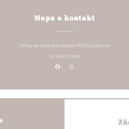
Mapa a kontakt
((otevře 
93 Rue du Général de Gaulle 59123 Zuydcoote
03 28 63 72 89
Facebook ((otevře se v novém o
Instagram ((otevře se v n
s
Zů