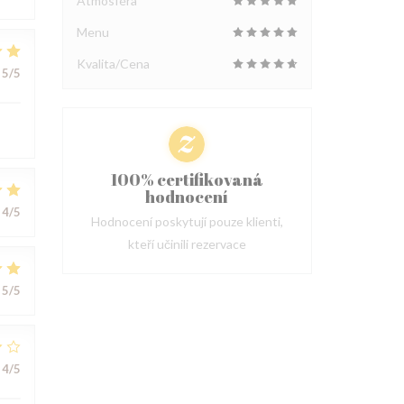
Atmosféra
Menu
Kvalita/Cena
5
/5
100% certifikovaná
hodnocení
4
/5
Hodnocení poskytují pouze klienti,
kteří učinili rezervace
5
/5
4
/5