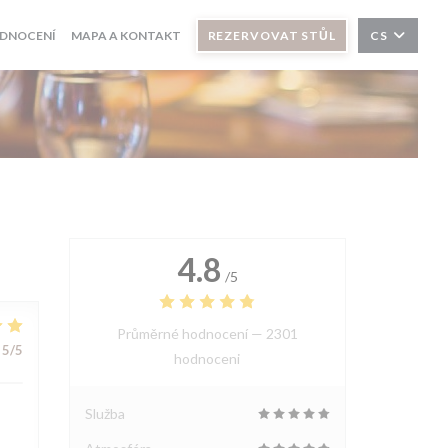
DNOCENÍ
MAPA A KONTAKT
REZERVOVAT STŮL
CS
4.8
/5
Průměrné hodnocení —
2301
5
/5
hodnoceni
Služba