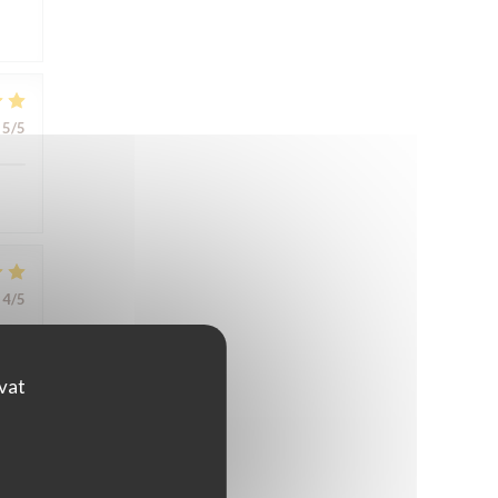
5
/5
4
/5
ovat
5
/5