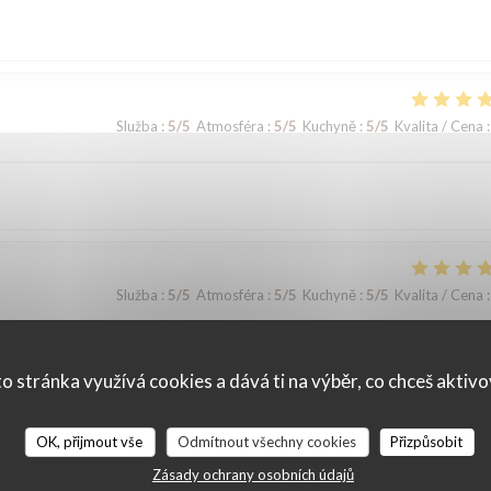
Služba
:
5
/5
Atmosféra
:
5
/5
Kuchyně
:
5
/5
Kvalita / Cena
:
Služba
:
5
/5
Atmosféra
:
5
/5
Kuchyně
:
5
/5
Kvalita / Cena
:
o stránka využívá cookies a dává ti na výběr, co chceš aktiv
OK, přijmout vše
Odmítnout všechny cookies
Přizpůsobit
Služba
:
5
/5
Atmosféra
:
4
/5
Kuchyně
:
5
/5
Kvalita / Cena
:
Zásady ochrany osobních údajů