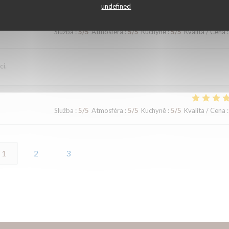
undefined
Služba
:
5
/5
Atmosféra
:
5
/5
Kuchyně
:
5
/5
Kvalita / Cena
:
ci.
Služba
:
5
/5
Atmosféra
:
5
/5
Kuchyně
:
5
/5
Kvalita / Cena
:
1
2
3