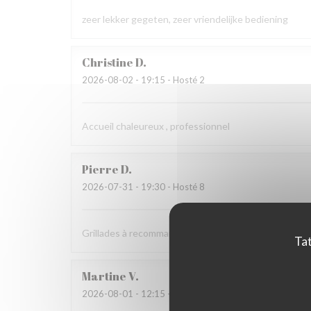
zeer lekker gegeten, zeer vriendelijke bediening
Christine
D
2026-08-02
- 19:15 - Hosté 2
Accueil chaleureux , professionnel
Pierre
D
2026-07-31
- 19:30 - Hosté 8
Grillades à recommander
Tat
Martine
V
2026-08-01
- 12:15 - Hosté 2