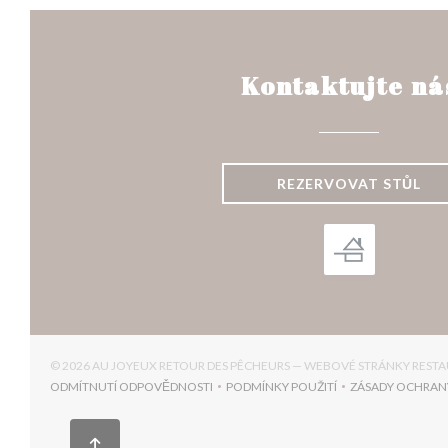
Kontaktujte ná
REZERVOVAT STŮL
© 2026 AU JOYEUX RETOUR DES PÊCHEURS — WEBOVÉ STRÁNKY REST
ODMÍTNUTÍ ODPOVĚDNOSTI
PODMÍNKY POUŽITÍ
ZÁSADY OCHRAN
((OTEVŘE SE V NOVÉM OKNĚ))
((OTEVŘE SE V NOVÉM OKNĚ