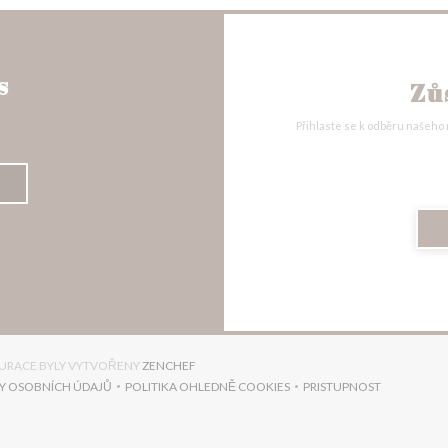
s
Zů
Přihlaste se k odběru našeho
((OTEVŘE SE V NOVÉM OKNĚ))
AURACE BYLY VYTVOŘENY
ZENCHEF
Y OSOBNÍCH ÚDAJŮ
POLITIKA OHLEDNĚ COOKIES
PRISTUPNOST
))
((OTEVŘE SE V NOVÉM OKNĚ))
((OTEVŘE SE V NOVÉM OKNĚ))
((OTEVŘE SE V NO