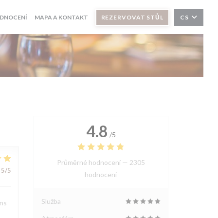
DNOCENÍ
MAPA A KONTAKT
REZERVOVAT STŮL
CS
4.8
/5
Průměrné hodnocení —
2305
5
/5
hodnoceni
Služba
ons