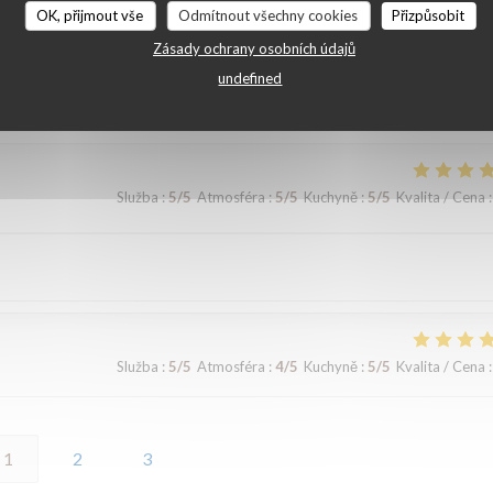
OK, přijmout vše
Odmítnout všechny cookies
Přizpůsobit
Služba
:
5
/5
Atmosféra
:
5
/5
Kuchyně
:
5
/5
Kvalita / Cena
:
Zásady ochrany osobních údajů
undefined
Služba
:
5
/5
Atmosféra
:
5
/5
Kuchyně
:
5
/5
Kvalita / Cena
:
Služba
:
5
/5
Atmosféra
:
4
/5
Kuchyně
:
5
/5
Kvalita / Cena
:
1
2
3