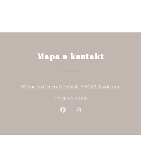
Mapa a kontakt
((otevře 
93 Rue du Général de Gaulle 59123 Zuydcoote
03 28 63 72 89
Facebook ((otevře se v novém o
Instagram ((otevře se v n