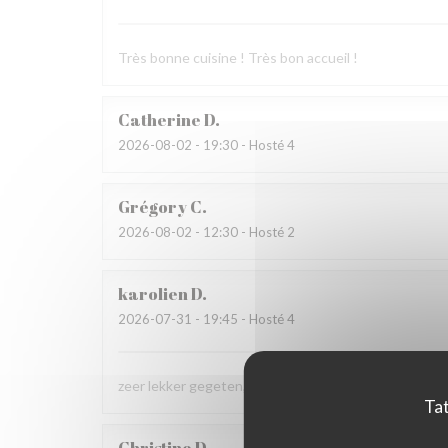
Très bonne cuisine ! Très bon accueil !
Catherine
D
2026-08-02
- 19:30 - Hosté 4
Grégory
C
2026-08-02
- 12:30 - Hosté 2
karolien
D
2026-07-31
- 19:45 - Hosté 4
zeer lekker gegeten, zeer vriendelijke bediening
Tat