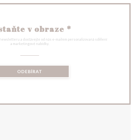
staňte v obraze
*
 newsletteru a dostávejte od nás e-mailem personalizovaná sdělení
a marketingové nabídky.
ODEBÍRAT
VÉM OKNĚ))