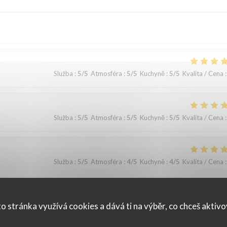
Služba
:
5
/5
Atmosféra
:
5
/5
Kuchyně
:
5
/5
Kvalita / Cena
:
Služba
:
5
/5
Atmosféra
:
5
/5
Kuchyně
:
5
/5
Kvalita / Cena
:
Služba
:
5
/5
Atmosféra
:
4
/5
Kuchyně
:
4
/5
Kvalita / Cena
:
o stránka využívá cookies a dává ti na výběr, co chceš aktiv