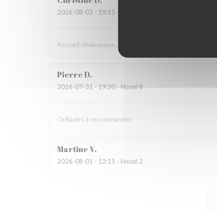
Christine
D
2026-08-02
- 19:15 - Hosté 2
Accueil chaleureux , professionnel
Pierre
D
2026-07-31
- 19:30 - Hosté 8
Grillades à recommander
Martine
V
2026-08-01
- 12:15 - Hosté 2