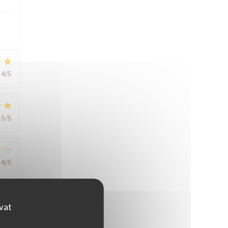
4
/5
5
/5
4
/5
ovat