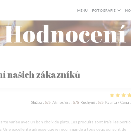
MENU
FOTOGRAFIE
HO
Hodnocení
í našich zákazníků
Služba
:
5
/5
Atmosféra
:
5
/5
Kuchyně
:
5
/5
Kvalita / Cena
:
arte variée avec un bon choix de plats. Les produits sont frais, les porti
le. Une excellente adresse que je recommande à tous ceux qui sont de