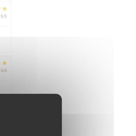
5
/5
5
/5
4
/5