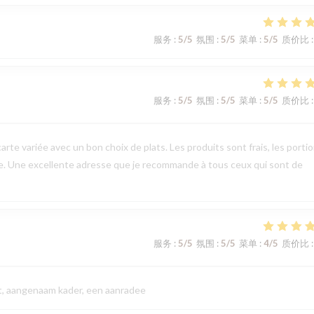
服务
:
5
/5
氛围
:
5
/5
菜单
:
5
/5
质价比
:
服务
:
5
/5
氛围
:
5
/5
菜单
:
5
/5
质价比
:
arte variée avec un bon choix de plats. Les produits sont frais, les porti
le. Une excellente adresse que je recommande à tous ceux qui sont de
服务
:
5
/5
氛围
:
5
/5
菜单
:
4
/5
质价比
:
eit, aangenaam kader, een aanradee