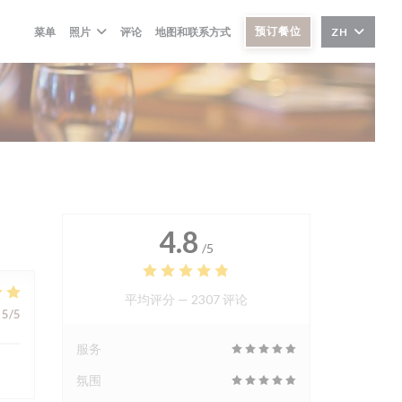
预订餐位
菜单
照片
评论
地图和联系方式
ZH
4.8
/5
平均评分 —
2307 评论
5
/5
服务
氛围