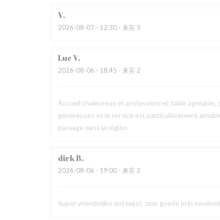
V
2026-08-07
- 12:30 - 来宾 3
Luc
V
2026-08-06
- 18:45 - 来宾 2
Accueil chaleureux et professionnel, table agréable, c
généreuses et le service est particulièrement aimab
passage dans la région.
dirk
B
2026-08-06
- 19:00 - 来宾 2
Super vriendelijke ontvagst, zeer goede prijs kwalit