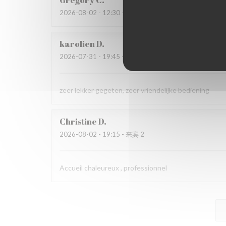
Grégory
C
2026-08-02
- 12:30 - 来宾 2
karolien
D
2026-07-31
- 19:45 - 来宾 4
zeer lekker gegeten, zeer vriendelijke bediening
Christine
D
2026-08-02
- 19:15 - 来宾 2
Accueil chaleureux , professionnel