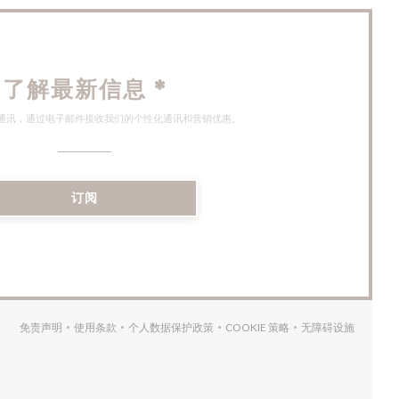
了解最新信息
*
通讯，通过电子邮件接收我们的个性化通讯和营销优惠。
订阅
免责声明
使用条款
个人数据保护政策
COOKIE 策略
无障碍设施
((在新窗口中打开))
((在新窗口中打开))
((在新窗口中打开))
((在新窗口中打开))
((在新窗口中打