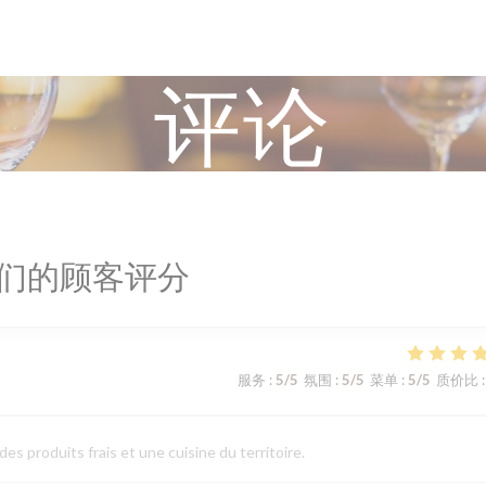
评论
们的顾客评分
服务
:
5
/5
氛围
:
5
/5
菜单
:
5
/5
质价比
:
es produits frais et une cuisine du territoire.