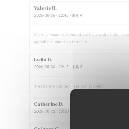
Valerie
H
2026-08-06
- 12:45 - 来宾 4
On recommande vivement, carte avec du choix ,service
agréable moment en terrasse.
Lydia
D
2026-08-06
- 12:15 - 来宾 3
Très bonne cuisine ! Très bon accueil !
Catherine
D
2026-08-02
- 19:30 - 来宾 4