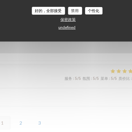
服务
:
5
/5
氛围
:
5
/5
菜单
:
5
/5
质价比
:
好的，全部接受
禁用
个性化
保密政策
undefined
服务
:
5
/5
氛围
:
4
/5
菜单
:
4
/5
质价比
:
服务
:
5
/5
氛围
:
5
/5
菜单
:
5
/5
质价比
:
1
2
3