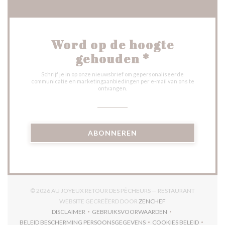
Word op de hoogte
gehouden
*
Schrijf je in op onze nieuwsbrief om gepersonaliseerde
communicatie en marketingaanbiedingen per e-mail van ons te
ontvangen.
ABONNEREN
© 2026 AU JOYEUX RETOUR DES PÊCHEURS — RESTAURANT
((OPENT IN EEN NIE
WEBSITE GECREËERD DOOR
ZENCHEF
DISCLAIMER
GEBRUIKSVOORWAARDEN
((OPENT IN EEN NIEUW VENSTER))
((OPENT IN EEN NIEUW VENSTER)
BELEID BESCHERMING PERSOONSGEGEVENS
COOKIES BELEID