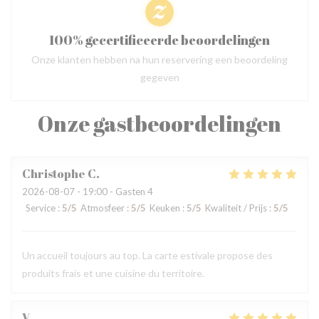
100% gecertificeerde beoordelingen
Onze klanten hebben na hun reservering een beoordeling
gegeven
Onze gastbeoordelingen
Christophe
C
2026-08-07
- 19:00 - Gasten 4
Service
:
5
/5
Atmosfeer
:
5
/5
Keuken
:
5
/5
Kwaliteit / Prijs
:
5
/5
Un accueil toujours au top. La carte estivale propose des
produits frais et une cuisine du territoire.
V