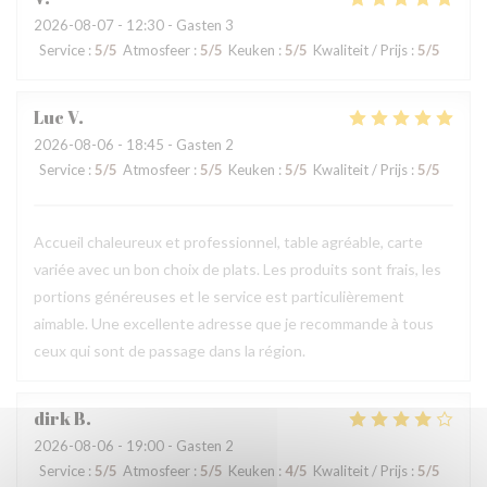
2026-08-07
- 12:30 - Gasten 3
Service
:
5
/5
Atmosfeer
:
5
/5
Keuken
:
5
/5
Kwaliteit / Prijs
:
5
/5
Luc
V
2026-08-06
- 18:45 - Gasten 2
Service
:
5
/5
Atmosfeer
:
5
/5
Keuken
:
5
/5
Kwaliteit / Prijs
:
5
/5
Accueil chaleureux et professionnel, table agréable, carte
variée avec un bon choix de plats. Les produits sont frais, les
portions généreuses et le service est particulièrement
aimable. Une excellente adresse que je recommande à tous
ceux qui sont de passage dans la région.
dirk
B
2026-08-06
- 19:00 - Gasten 2
Service
:
5
/5
Atmosfeer
:
5
/5
Keuken
:
4
/5
Kwaliteit / Prijs
:
5
/5