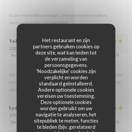
Super vriendelijke ontvagst, zeer goede prijs kwaliteit,
aangenaam kader, een aanradee
Het restaurant en zijn
Valerie
H
partners gebruiken cookies op
2026-08-06
- 12:45 - Gasten 4
deze site, wat kan leiden tot
Service
:
5
/5
Atmosfeer
:
5
/5
Keuken
:
5
/5
Kwaliteit / Prijs
:
5
/5
de verzameling van
persoonsgegevens.
'Noodzakelijke' cookies zijn
On recommande vivement, carte avec du choix ,service rapide
verplicht en worden
et personnels très agréable, prix raisonnables..merci pour cet
standaard geïnstalleerd.
Andere optionele cookies
agréable moment en terrasse.
vereisen uw toestemming.
Deze optionele cookies
Lydia
D
worden gebruikt om uw
navigatie te analyseren, het
2026-08-06
- 12:15 - Gasten 3
sitepubliek te meten, functies
Service
:
5
/5
Atmosfeer
:
5
/5
Keuken
:
5
/5
Kwaliteit / Prijs
:
5
/5
te bieden (bijv. gerelateerd