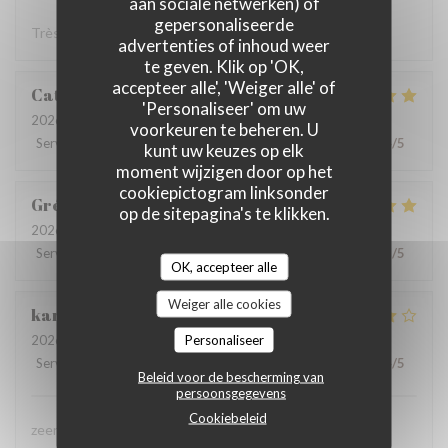
aan sociale netwerken) of
gepersonaliseerde
Très bonne cuisine ! Très bon accueil !
advertenties of inhoud weer
te geven. Klik op 'OK,
accepteer alle', 'Weiger alle' of
Catherine
D
'Personaliseer' om uw
2026-08-02
- 19:30 - Gasten 4
voorkeuren te beheren. U
Service
:
5
/5
Atmosfeer
:
5
/5
Keuken
:
5
/5
Kwaliteit / Prijs
:
4
/5
kunt uw keuzes op elk
moment wijzigen door op het
cookiepictogram linksonder
Grégory
C
op de sitepagina's te klikken.
2026-08-02
- 12:30 - Gasten 2
Service
:
5
/5
Atmosfeer
:
5
/5
Keuken
:
5
/5
Kwaliteit / Prijs
:
5
/5
OK, accepteer alle
Weiger alle cookies
karolien
D
Personaliseer
2026-07-31
- 19:45 - Gasten 4
Service
:
5
/5
Atmosfeer
:
4
/5
Keuken
:
4
/5
Kwaliteit / Prijs
:
4
/5
Beleid voor de bescherming van
persoonsgegevens
Cookiebeleid
zeer lekker gegeten, zeer vriendelijke bediening