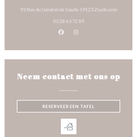
((opent in
93 Rue du Général de Gaulle 59123 Zuydcoote
03 28 63 72 89
Facebook ((opent in een nieuw 
Instagram ((opent in een 
Neem contact met ons op
RESERVEER EEN TAFEL