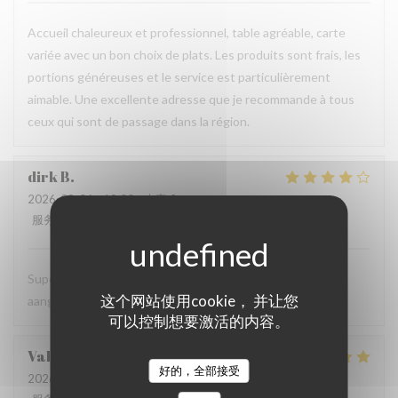
Accueil chaleureux et professionnel, table agréable, carte
variée avec un bon choix de plats. Les produits sont frais, les
portions généreuses et le service est particulièrement
aimable. Une excellente adresse que je recommande à tous
ceux qui sont de passage dans la région.
dirk
B
2026-08-06
- 19:00 - 来宾 2
服务
:
5
/5
氛围
:
5
/5
菜单
:
4
/5
质价比
:
5
/5
Super vriendelijke ontvagst, zeer goede prijs kwaliteit,
这个网站使用cookie， 并让您
aangenaam kader, een aanradee
可以控制想要激活的内容。
Valerie
H
好的，全部接受
2026-08-06
- 12:45 - 来宾 4