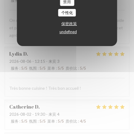
服务
:
5
/5
氛围
:
5
/5
菜单
:
5
/5
质价比
:
5
/5
禁用
个性化
On recommande vivement, carte avec du choix ,service rapide
保密政策
et personnels très agréable, prix raisonnables..merci pour cet
undefined
agréable moment en terrasse.
Lydia
D
2026-08-06
- 12:15 - 来宾 3
服务
:
5
/5
氛围
:
5
/5
菜单
:
5
/5
质价比
:
5
/5
Très bonne cuisine ! Très bon accueil !
Catherine
D
2026-08-02
- 19:30 - 来宾 4
服务
:
5
/5
氛围
:
5
/5
菜单
:
5
/5
质价比
:
4
/5