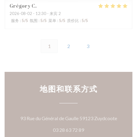
Grégory
C
2026-08-02
- 12:30 - 来宾 2
服务
:
5
/5
氛围
:
5
/5
菜单
:
5
/5
质价比
:
5
/5
1
2
3
地图和联系方式
((在新窗
93 Rue du Général de Gaulle 59123 Zuydcoote
03 28 63 72 89