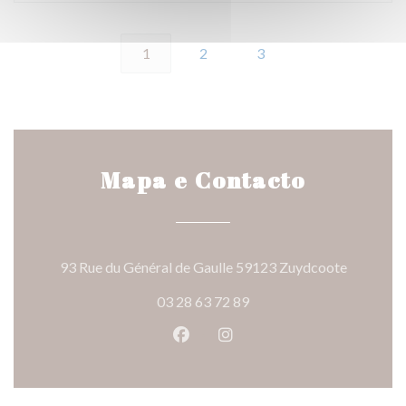
1
2
3
Mapa e Contacto
((abre nu
93 Rue du Général de Gaulle 59123 Zuydcoote
03 28 63 72 89
Facebook ((abre numa nova jane
Instagram ((abre numa nov