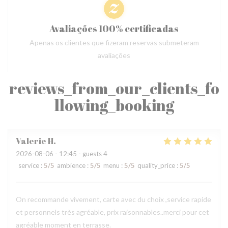
Avaliações 100% certificadas
Apenas os clientes que fizeram reservas submeteram
avaliações
reviews_from_our_clients_fo
llowing_booking
Valerie
H
2026-08-06
- 12:45 - guests 4
service
:
5
/5
ambience
:
5
/5
menu
:
5
/5
quality_price
:
5
/5
On recommande vivement, carte avec du choix ,service rapide
et personnels très agréable, prix raisonnables..merci pour cet
agréable moment en terrasse.