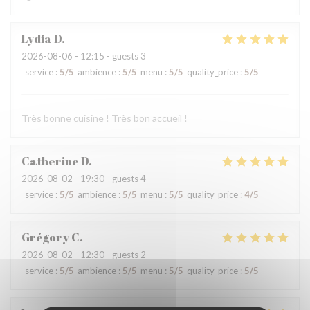
Lydia
D
2026-08-06
- 12:15 - guests 3
service
:
5
/5
ambience
:
5
/5
menu
:
5
/5
quality_price
:
5
/5
Très bonne cuisine ! Très bon accueil !
Catherine
D
2026-08-02
- 19:30 - guests 4
service
:
5
/5
ambience
:
5
/5
menu
:
5
/5
quality_price
:
4
/5
Grégory
C
2026-08-02
- 12:30 - guests 2
service
:
5
/5
ambience
:
5
/5
menu
:
5
/5
quality_price
:
5
/5