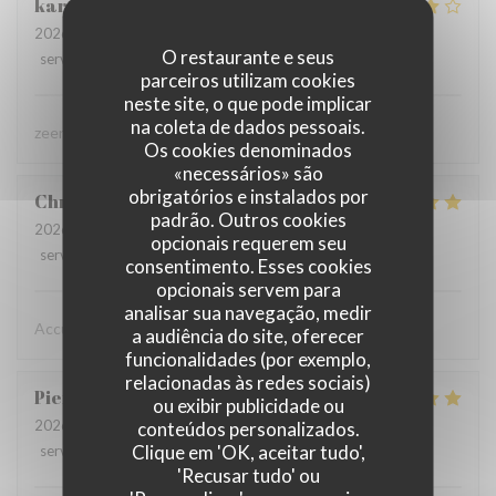
karolien
D
2026-07-31
- 19:45 - guests 4
O restaurante e seus
service
:
5
/5
ambience
:
4
/5
menu
:
4
/5
quality_price
:
4
/5
parceiros utilizam cookies
neste site, o que pode implicar
na coleta de dados pessoais.
zeer lekker gegeten, zeer vriendelijke bediening
Os cookies denominados
«necessários» são
obrigatórios e instalados por
Christine
D
padrão. Outros cookies
2026-08-02
- 19:15 - guests 2
opcionais requerem seu
service
:
5
/5
ambience
:
5
/5
menu
:
5
/5
quality_price
:
5
/5
consentimento. Esses cookies
opcionais servem para
analisar sua navegação, medir
Accueil chaleureux , professionnel
a audiência do site, oferecer
funcionalidades (por exemplo,
relacionadas às redes sociais)
Pierre
D
ou exibir publicidade ou
2026-07-31
- 19:30 - guests 8
conteúdos personalizados.
Clique em 'OK, aceitar tudo',
service
:
5
/5
ambience
:
5
/5
menu
:
5
/5
quality_price
:
4
/5
'Recusar tudo' ou