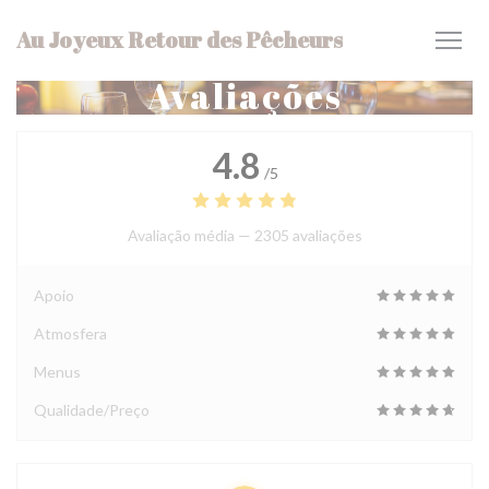
Painel de Gerenciamento de Cookies
Au Joyeux Retour des Pêcheurs
Avaliações
4.8
/5
Avaliação média —
2305 avaliações
Apoio
Atmosfera
Menus
Qualidade/Preço