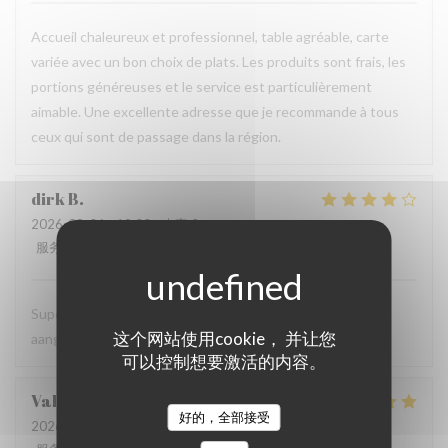
Accueil chaleureux et professionnel, table agréable, carte
variée avec un bon choix de plats. Les produits sont frais, les
portions généreuses et le service est particulièrement
aimable. Une excellente adresse que je recommande à tous
ceux qui sont de passage dans la région.
dirk
B
2026-08-06
- 19:00 - 来宾 2
服务
:
5
/5
氛围
:
5
/5
菜单
:
4
/5
质价比
:
5
/5
Super vriendelijke ontvagst, zeer goede prijs kwaliteit,
这个网站使用cookie， 并让您
aangenaam kader, een aanradee
可以控制想要激活的内容。
Valerie
H
好的，全部接受
2026-08-06
- 12:45 - 来宾 4