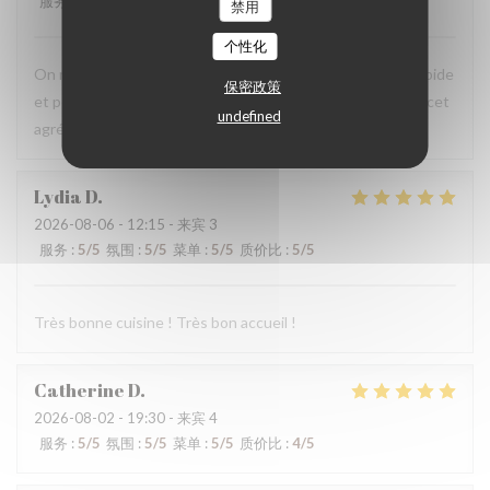
服务
:
5
/5
氛围
:
5
/5
菜单
:
5
/5
质价比
:
5
/5
禁用
个性化
On recommande vivement, carte avec du choix ,service rapide
保密政策
et personnels très agréable, prix raisonnables..merci pour cet
undefined
agréable moment en terrasse.
Lydia
D
2026-08-06
- 12:15 - 来宾 3
服务
:
5
/5
氛围
:
5
/5
菜单
:
5
/5
质价比
:
5
/5
Très bonne cuisine ! Très bon accueil !
Catherine
D
2026-08-02
- 19:30 - 来宾 4
服务
:
5
/5
氛围
:
5
/5
菜单
:
5
/5
质价比
:
4
/5