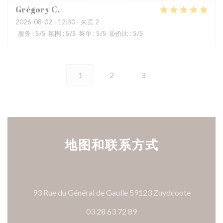
Grégory
C
2026-08-02
- 12:30 - 来宾 2
服务
:
5
/5
氛围
:
5
/5
菜单
:
5
/5
质价比
:
5
/5
1
2
3
地图和联系方式
((在新窗
93 Rue du Général de Gaulle 59123 Zuydcoote
03 28 63 72 89