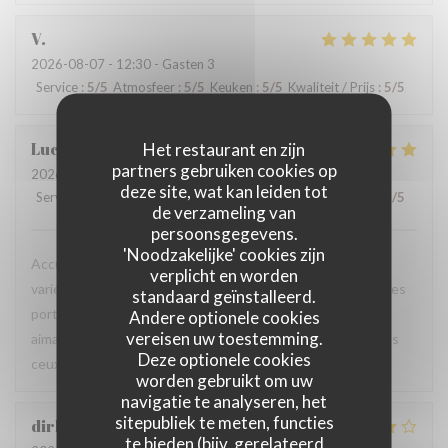
V
2026-08-07
- 12:30 - Gasten 3
Service
:
5
/5
Atmosfeer
:
5
/5
Keuken
:
5
/5
Kwaliteit / Prijs
:
5
/5
Luc
V
Het restaurant en zijn
partners gebruiken cookies op
2026-08-06
- 18:45 - Gasten 2
deze site, wat kan leiden tot
Service
:
5
/5
Atmosfeer
:
5
/5
Keuken
:
5
/5
Kwaliteit / Prijs
:
5
/5
de verzameling van
persoonsgegevens.
'Noodzakelijke' cookies zijn
Accueil chaleureux et professionnel, table agréable, carte
verplicht en worden
variée avec un bon choix de plats. Les produits sont frais, les
standaard geïnstalleerd.
portions généreuses et le service est particulièrement
Andere optionele cookies
vereisen uw toestemming.
aimable. Une excellente adresse que je recommande à tous
Deze optionele cookies
ceux qui sont de passage dans la région.
worden gebruikt om uw
navigatie te analyseren, het
sitepubliek te meten, functies
dirk
B
te bieden (bijv. gerelateerd