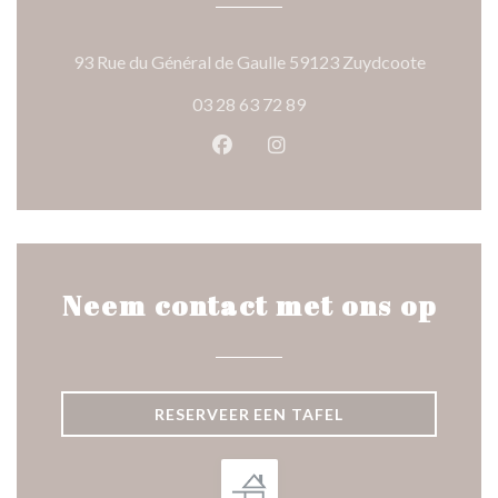
((opent in
93 Rue du Général de Gaulle 59123 Zuydcoote
03 28 63 72 89
Facebook ((opent in een nieuw 
Instagram ((opent in een 
Neem contact met ons op
RESERVEER EEN TAFEL