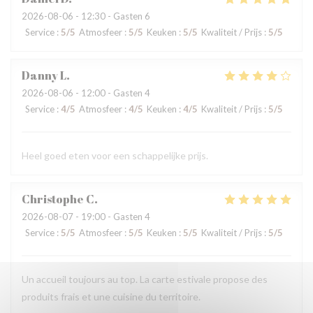
2026-08-06
- 12:30 - Gasten 6
Service
:
5
/5
Atmosfeer
:
5
/5
Keuken
:
5
/5
Kwaliteit / Prijs
:
5
/5
Danny
L
2026-08-06
- 12:00 - Gasten 4
Service
:
4
/5
Atmosfeer
:
4
/5
Keuken
:
4
/5
Kwaliteit / Prijs
:
5
/5
Heel goed eten voor een schappelijke prijs.
Christophe
C
2026-08-07
- 19:00 - Gasten 4
Service
:
5
/5
Atmosfeer
:
5
/5
Keuken
:
5
/5
Kwaliteit / Prijs
:
5
/5
Un accueil toujours au top. La carte estivale propose des
produits frais et une cuisine du territoire.