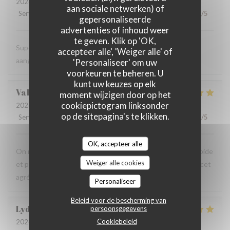
2026-08-06
- 19:00 - Gasten 2
aan sociale netwerken) of
Service
:
5
/5
Atmosfeer
:
5
/5
Keuken
:
4
/5
Kwaliteit / Prijs
:
5
/5
gepersonaliseerde
advertenties of inhoud weer
te geven. Klik op 'OK,
Super vriendelijke ontvagst, zeer goede prijs kwaliteit,
accepteer alle', 'Weiger alle' of
aangenaam kader, een aanradee
'Personaliseer' om uw
voorkeuren te beheren. U
kunt uw keuzes op elk
Valerie
H
moment wijzigen door op het
cookiepictogram linksonder
2026-08-06
- 12:45 - Gasten 4
op de sitepagina's te klikken.
Service
:
5
/5
Atmosfeer
:
5
/5
Keuken
:
5
/5
Kwaliteit / Prijs
:
5
/5
OK, accepteer alle
On recommande vivement, carte avec du choix ,service rapide
Weiger alle cookies
et personnels très agréable, prix raisonnables..merci pour cet
agréable moment en terrasse.
Personaliseer
Beleid voor de bescherming van
Lydia
D
persoonsgegevens
Cookiebeleid
2026-08-06
- 12:15 - Gasten 3