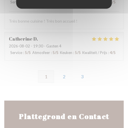
Service
:
5
/5
Atmosfeer
:
5
/5
Keuken
:
5
/5
Kwaliteit / Prijs
:
5
/5
Très bonne cuisine ! Très bon accueil !
Catherine
D
2026-08-02
- 19:30 - Gasten 4
Service
:
5
/5
Atmosfeer
:
5
/5
Keuken
:
5
/5
Kwaliteit / Prijs
:
4
/5
1
2
3
Plattegrond en Contact