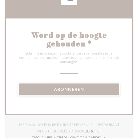
Word op de hoogte
gehouden
*
Schrijf je in op onze nieuwsbrief om gepersonaliseerde
communicatie en marketingaanbiedingen per e-mail van ons te
ontvangen.
ABONNEREN
© 2026 AU JOYEUX RETOUR DES PÊCHEURS — RESTAURANT
((OPENT IN EEN NIE
WEBSITE GECREËERD DOOR
ZENCHEF
DISCLAIMER
GEBRUIKSVOORWAARDEN