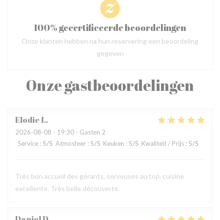
100% gecertificeerde beoordelingen
Onze klanten hebben na hun reservering een beoordeling
gegeven
Onze gastbeoordelingen
Elodie
L
2026-08-08
- 19:30 - Gasten 2
Service
:
5
/5
Atmosfeer
:
5
/5
Keuken
:
5
/5
Kwaliteit / Prijs
:
5
/5
Très bon accueil des gérants, serveuses au top, cuisine
excellente. Très belle découverte.
Daniel
D