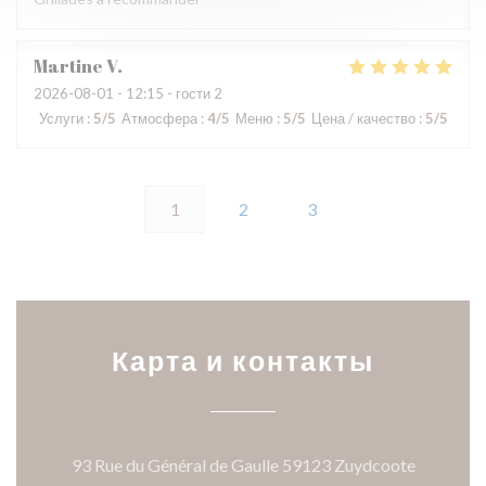
Martine
V
2026-08-01
- 12:15 - гости 2
Услуги
:
5
/5
Атмосфера
:
4
/5
Меню
:
5
/5
Цена / качество
:
5
/5
1
2
3
Карта и контакты
((открыв
93 Rue du Général de Gaulle 59123 Zuydcoote