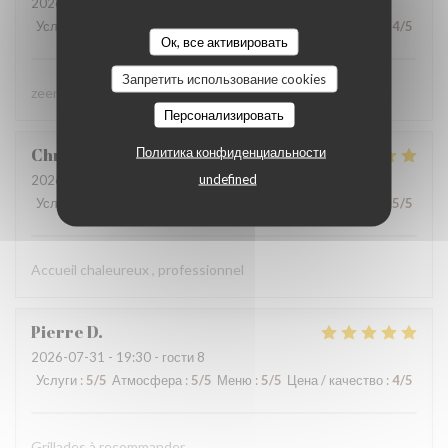
2026-07-31
- 19:45 - гости 4
Услуги
:
5
/5
Атмосфера
:
4
/5
Меню
:
4
/5
Цена / качество
:
4
/5
Ок, все активировать
Запретить использование cookies
zeer lekker gegeten, zeer vriendelijke bediening
Персонализировать
Политика конфиденциальности
Christine
D
undefined
2026-08-02
- 19:15 - гости 2
Услуги
:
5
/5
Атмосфера
:
5
/5
Меню
:
5
/5
Цена / качество
:
5
/5
Accueil chaleureux , professionnel
Pierre
D
2026-07-31
- 19:30 - гости 8
Услуги
:
5
/5
Атмосфера
:
5
/5
Меню
:
5
/5
Цена / качество
:
4
/5
Grillades à recommander