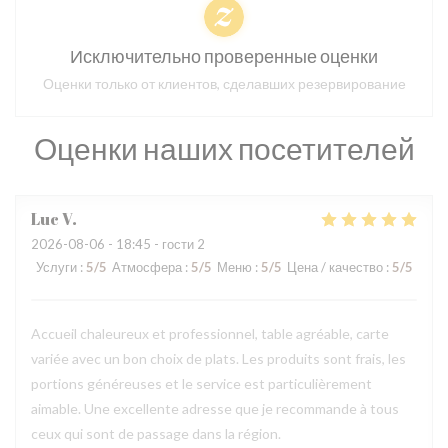
Исключительно проверенные оценки
Оценки только от клиентов, сделавших резервирование
Оценки наших посетителей
Luc
V
2026-08-06
- 18:45 - гости 2
Услуги
:
5
/5
Атмосфера
:
5
/5
Меню
:
5
/5
Цена / качество
:
5
/5
Accueil chaleureux et professionnel, table agréable, carte
variée avec un bon choix de plats. Les produits sont frais, les
portions généreuses et le service est particulièrement
aimable. Une excellente adresse que je recommande à tous
ceux qui sont de passage dans la région.