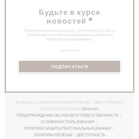
Будьте в курсе
новостей
*
Подпишитесь на нашу рассылку, чтобы получать от нас по
электронной почте персонализированные сообщения и
маркетинговые предложения.
ПОДПИСАТЬСЯ
© 2026 AU JOYEUX RETOUR DES PÊCHEURS — ВЕБ-СТРАНИЦА
((ОТКРЫВАЕТСЯ В НО
РЕСТОРАНА СОЗДАНА
ZENCHEF
ПРЕДУПРЕЖДЕНИЕ ОБ ОТКАЗЕ ОТ ОТВЕТСТВЕННОСТИ
((ОТКРЫВАЕТСЯ В НОВОМ ОКНЕ))
УСЛОВИЯ ИСПОЛЬЗОВАНИЯ
((ОТКРЫВАЕТСЯ В НОВОМ ОКНЕ))
ПОЛИТИКА ЗАЩИТЫ ПЕРСОНАЛЬНЫХ ДАННЫХ
((ОТКРЫВАЕТСЯ В НОВОМ ОКНЕ))
ПОЛИТИКА ПЕЧЕНЬЕ
ДОСТУПНОСТЬ
((ОТКРЫВАЕТСЯ В НОВОМ ОКНЕ))
((ОТКРЫВАЕТСЯ В НОВОМ