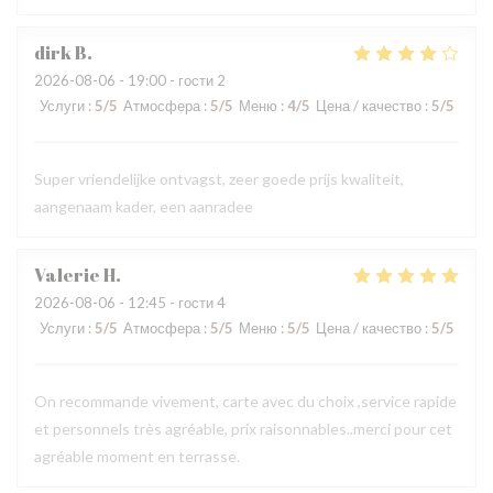
dirk
B
2026-08-06
- 19:00 - гости 2
Услуги
:
5
/5
Атмосфера
:
5
/5
Меню
:
4
/5
Цена / качество
:
5
/5
Super vriendelijke ontvagst, zeer goede prijs kwaliteit,
aangenaam kader, een aanradee
Valerie
H
2026-08-06
- 12:45 - гости 4
Услуги
:
5
/5
Атмосфера
:
5
/5
Меню
:
5
/5
Цена / качество
:
5
/5
On recommande vivement, carte avec du choix ,service rapide
et personnels très agréable, prix raisonnables..merci pour cet
agréable moment en terrasse.