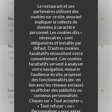
Grillades à recommander
Le restaurant et ses
partenaires utilisent des
cookies sur ce site, pouvant
Martine
V
impliquer la collecte de
2026-08-01
- 12:15 - Couverts 2
données à caractère
Service
:
5
/5
Ambiance
:
4
/5
Cuisine
:
5
/5
Qualité / Prix
:
5
/5
personnel. Les cookies dits «
nécessaires » sont
obligatoires et installés par
Marie-catherine
P
défaut. D'autres cookies
2026-08-02
- 12:45 - Couverts 4
facultatifs nécessitent votre
consentement. Ces cookies
Service
:
5
/5
Ambiance
:
5
/5
Cuisine
:
5
/5
Qualité / Prix
:
5
/5
facultatifs servent à analyser
votre navigation, mesurer
l'audience du site, proposer
Toujours très bien. Bon produits. On s’est régalé merci.
des fonctionnalités (ex : en
lien avec les réseaux sociaux)
ou afficher des publicités ou
Ludovic
D
contenus personnalisés.
2026-08-02
- 12:45 - Couverts 4
Cliquez sur « Tout accepter »,
Service
:
5
/5
Ambiance
:
5
/5
Cuisine
:
5
/5
Qualité / Prix
:
5
/5
« Tout refuser » ou «
Personnaliser » pour gérer