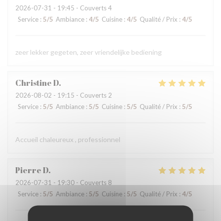
2026-07-31
- 19:45 - Couverts 4
Service
:
5
/5
Ambiance
:
4
/5
Cuisine
:
4
/5
Qualité / Prix
:
4
/5
zeer lekker gegeten, zeer vriendelijke bediening
Christine
D
2026-08-02
- 19:15 - Couverts 2
Service
:
5
/5
Ambiance
:
5
/5
Cuisine
:
5
/5
Qualité / Prix
:
5
/5
Accueil chaleureux , professionnel
Pierre
D
2026-07-31
- 19:30 - Couverts 8
Service
:
5
/5
Ambiance
:
5
/5
Cuisine
:
5
/5
Qualité / Prix
:
4
/5