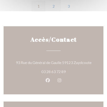
1
2
3
Accès/Contact
((ouvre un
93 Rue du Général de Gaulle 59123 Zuydcoote
03 28 63 72 89
Facebook ((ouvre une nouvelle 
Instagram ((ouvre une nou