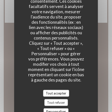
consentement. Ces cookies
Eurocard/Mastercard, Titres restaurant,
facultatifs servent à analyser
Espèces, Visa, Chèques, Carte Bleue
votre navigation, mesurer
l'audience du site, proposer
des fonctionnalités (ex : en
lien avec les réseaux sociaux)
ou afficher des publicités ou
Horaires
contenus personnalisés.
Cliquez sur « Tout accepter »,
« Tout refuser » ou «
Personnaliser » pour gérer
vos préférences. Vous pouvez
modifier vos choix à tout
Lundi
moment en cliquant sur l'icône
11h45 - 13h30
représentant un cookie en bas
à gauche des pages du site.
Mar
-
Mer
Fermé
Tout accepter
Tout refuser
Jeudi
Personnaliser