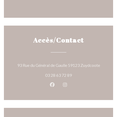
Accès/Contact
((ouvre un
93 Rue du Général de Gaulle 59123 Zuydcoote
03 28 63 72 89
Facebook ((ouvre une nouvelle 
Instagram ((ouvre une nou