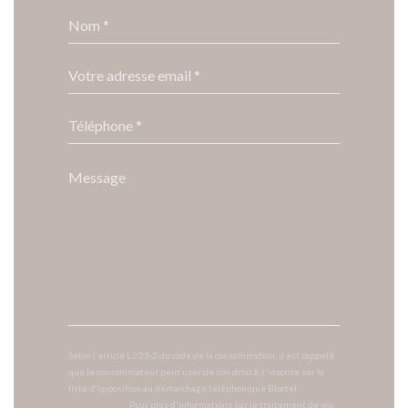
Selon l'article L.223-2 du code de la consommation, il est rappelé
que le consommateur peut user de son droit à s'inscrire sur la
liste d'opposition au démarchage téléphonique Bloctel :
bloctel.gouv.fr
. Pour plus d'informations sur le traitement de vos