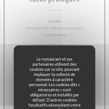
Cuisine
Produits frais, Fait maison, Cuisine
Traditionnelle
Type de restaurant
Restaurant Traditionnel
Le restaurant et ses
partenaires utilisent des
cookies sur ce site, pouvant
Services
impliquer la collecte de
Accès aux personnes à mobilité réduite,
données à caractère
Terrasse
personnel. Les cookies dits «
nécessaires » sont
obligatoires et installés par
Moyens de paiement
défaut. D'autres cookies
Apple Pay, Paiement Sans Contact,
facultatifs nécessitent votre