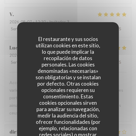
V
2026-08-07
- 12:30 - Invitados 3
Servicio
:
5
/5
Ambiente
:
5
/5
Menú
:
5
/5
Calidad / Precio
:
5
/5
El restaurante y sus socios
utilizan cookies en este sitio,
Luc
V
lo que puede implicar la
2026-08-06
- 18:45 - Invitados 2
recopilación de datos
Servicio
:
5
/5
Ambiente
:
5
/5
Menú
:
5
/5
Calidad / Precio
:
5
/5
personales. Las cookies
denominadas «necesarias»
son obligatorias y se instalan
Accueil chaleureux et professionnel, table agréable, carte
por defecto. Otras cookies
opcionales requieren su
variée avec un bon choix de plats. Les produits sont frais, les
consentimiento. Estas
portions généreuses et le service est particulièrement
cookies opcionales sirven
aimable. Une excellente adresse que je recommande à tous
para analizar su navegación,
ceux qui sont de passage dans la région.
medir la audiencia del sitio,
ofrecer funcionalidades (por
ejemplo, relacionadas con
dirk
B
redes sociales) o mostrar