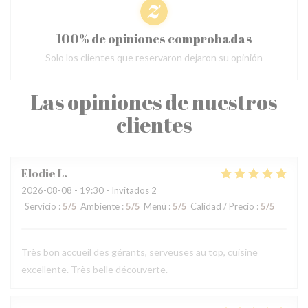
100% de opiniones comprobadas
Solo los clientes que reservaron dejaron su opinión
Las opiniones de nuestros
clientes
Elodie
L
2026-08-08
- 19:30 - Invitados 2
Servicio
:
5
/5
Ambiente
:
5
/5
Menú
:
5
/5
Calidad / Precio
:
5
/5
Très bon accueil des gérants, serveuses au top, cuisine
excellente. Très belle découverte.