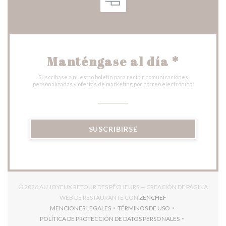
Manténgase al día
*
Suscríbase a nuestro boletín para recibir comunicaciones
personalizadas y ofertas de marketing por correo electrónico.
SUSCRIBIRSE
© 2026 AU JOYEUX RETOUR DES PÊCHEURS — CREACIÓN DE PÁGINA
((ABRE EN UNA NUEV
WEB DE RESTAURANTE CON
ZENCHEF
MENCIONES LEGALES
TÉRMINOS DE USO
((ABRE EN UNA NUEVA VENTANA))
((ABRE EN UNA NUEVA VENT
POLÍTICA DE PROTECCIÓN DE DATOS PERSONALES
((ABRE EN UNA NUEVA VENTANA))