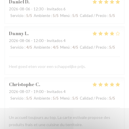
Daniel
D
2026-08-06
- 12:30 - Invitados 6
Servicio
:
5
/5
Ambiente
:
5
/5
Menú
:
5
/5
Calidad / Precio
:
5
/5
Danny
L
2026-08-06
- 12:00 - Invitados 4
Servicio
:
4
/5
Ambiente
:
4
/5
Menú
:
4
/5
Calidad / Precio
:
5
/5
Heel goed eten voor een schappelijke prijs.
Christophe
C
2026-08-07
- 19:00 - Invitados 4
Servicio
:
5
/5
Ambiente
:
5
/5
Menú
:
5
/5
Calidad / Precio
:
5
/5
Un accueil toujours au top. La carte estivale propose des
produits frais et une cuisine du territoire.