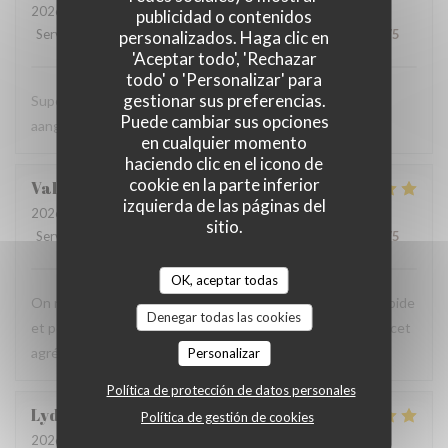
2026-08-06
- 19:00 - Invitados 2
publicidad o contenidos
Servicio
:
5
/5
Ambiente
:
5
/5
Menú
:
4
/5
Calidad / Precio
:
5
/5
personalizados. Haga clic en
'Aceptar todo', 'Rechazar
todo' o 'Personalizar' para
gestionar sus preferencias.
Super vriendelijke ontvagst, zeer goede prijs kwaliteit,
Puede cambiar sus opciones
aangenaam kader, een aanradee
en cualquier momento
haciendo clic en el icono de
cookie en la parte inferior
Valerie
H
izquierda de las páginas del
2026-08-06
- 12:45 - Invitados 4
sitio.
Servicio
:
5
/5
Ambiente
:
5
/5
Menú
:
5
/5
Calidad / Precio
:
5
/5
OK, aceptar todas
On recommande vivement, carte avec du choix ,service rapide
Denegar todas las cookies
et personnels très agréable, prix raisonnables..merci pour cet
agréable moment en terrasse.
Personalizar
Política de protección de datos personales
Lydia
D
Política de gestión de cookies
2026-08-06
- 12:15 - Invitados 3