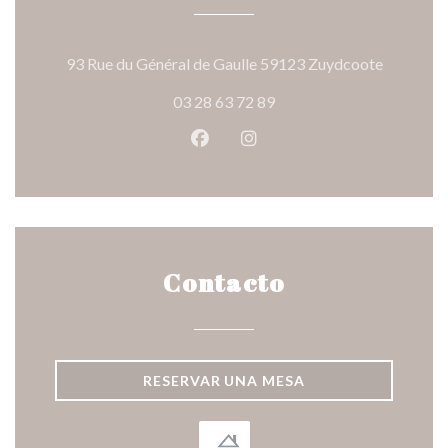
((abre en
93 Rue du Général de Gaulle 59123 Zuydcoote
03 28 63 72 89
Facebook ((abre en una nueva v
Instagram ((abre en una 
Contacto
RESERVAR UNA MESA