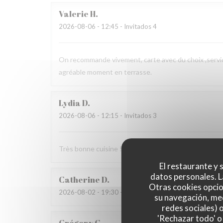
Valerie
H
2026-08-06
- 12:45 - Invitados 4
On recommande vivement, carte avec du choix ,service
agréable moment en terrasse.
Lydia
D
2026-08-06
- 12:15 - Invitados 3
Très bonne cuisine ! Très bon accueil !
El restaurante y s
datos personales. L
Catherine
D
Otras cookies opcio
2026-08-02
- 19:30 - Invitados 4
su navegación, med
redes sociales) 
'Rechazar todo' o