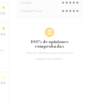
Comida
Calidad/Precio
5
/5
5
/5
100% de opiniones
comprobadas
ons
Solo los clientes que reservaron
dejaron su opinión
5
/5