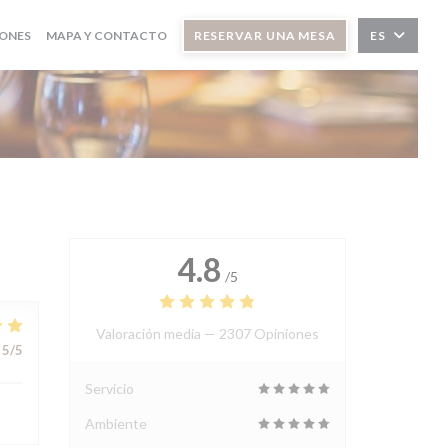
IONES
MAPA Y CONTACTO
RESERVAR UNA MESA
ES
4.8
/5
Valoración media —
2307 Opiniones
5
/5
Servicio
Ambiente