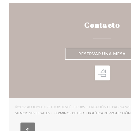
Contacto
RESERVAR UNA MESA
© 2026 AU JOYEUX RETOUR DES PÊCHEURS — CREACIÓN DE PÁGINA W
MENCIONES LEGALES
TÉRMINOS DE USO
POLÍTICA DE PROTECCIÓN
((ABRE EN UNA NUEVA VENTANA))
((ABRE EN UNA NUEVA VENTANA))