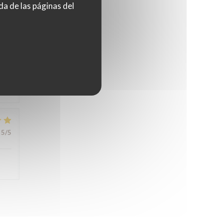
da de las páginas del
5
/5
4
/5
5
/5