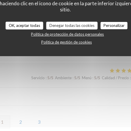
ciendo clic en el icono de cookie en la parte inferior izquier
Servicio
:
5
/5
Ambiente
:
5
/5
Menú
:
5
/5
Calidad / Precio
:
sitio.
OK, aceptar todas
Denegar todas las cookies
Personalizar
Servicio
:
5
/5
Ambiente
:
4
/5
Menú
:
4
/5
Calidad / Precio
:
Política de protección de datos personales
Política de gestión de cookies
Servicio
:
5
/5
Ambiente
:
5
/5
Menú
:
5
/5
Calidad / Precio
:
1
2
3