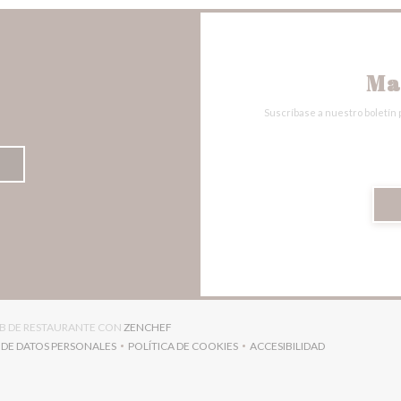
Ma
Suscríbase a nuestro boletín 
((ABRE EN UNA NUEVA VENTANA))
EB DE RESTAURANTE CON
ZENCHEF
 DE DATOS PERSONALES
POLÍTICA DE COOKIES
ACCESIBILIDAD
((ABRE EN UNA NUEVA VENTANA))
((ABRE EN UNA NUEVA VENTANA))
((ABRE EN UNA NUEVA