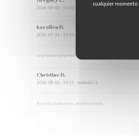
Grégory
C
cualquier momento ha
2026-08-02
- 12:30 - Invitados 2
karolien
D
2026-07-31
- 19:45 - Invitados 4
zeer lekker gegeten, zeer vriendelijke bediening
Christine
D
2026-08-02
- 19:15 - Invitados 2
Accueil chaleureux , professionnel