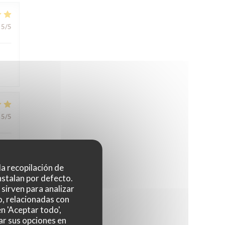
5
/5
5
/5
 la recopilación de
nstalan por defecto.
sirven para analizar
4
/5
o, relacionadas con
n 'Aceptar todo',
ar sus opciones en