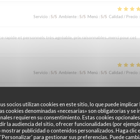
Servicio
:
5
/5
Ambiente
:
5
/5
Menú
:
5
/5
Calidad / Precio
:
 rapide et personnels très agréable, prix raisonnables..merci pour cet
Servicio
:
5
/5
Ambiente
:
5
/5
Menú
:
5
/5
Calidad / Precio
:
us socios utilizan cookies en este sitio, lo que puede implicar
as cookies denominadas «necesarias» son obligatorias y se i
nales requieren su consentimiento. Estas cookies opcionales 
Servicio
:
5
/5
Ambiente
:
5
/5
Menú
:
5
/5
Calidad / Precio
:
ir la audiencia del sitio, ofrecer funcionalidades (por ejempl
o mostrar publicidad o contenidos personalizados. Haga clic e
 'Personalizar' para gestionar sus preferencias. Puede cambi