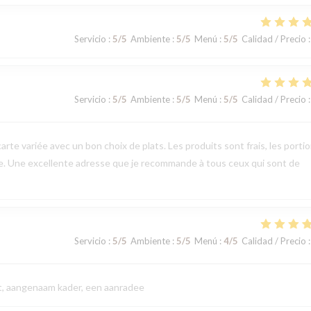
Servicio
:
5
/5
Ambiente
:
5
/5
Menú
:
5
/5
Calidad / Precio
:
Servicio
:
5
/5
Ambiente
:
5
/5
Menú
:
5
/5
Calidad / Precio
:
arte variée avec un bon choix de plats. Les produits sont frais, les porti
le. Une excellente adresse que je recommande à tous ceux qui sont de
Servicio
:
5
/5
Ambiente
:
5
/5
Menú
:
4
/5
Calidad / Precio
:
eit, aangenaam kader, een aanradee