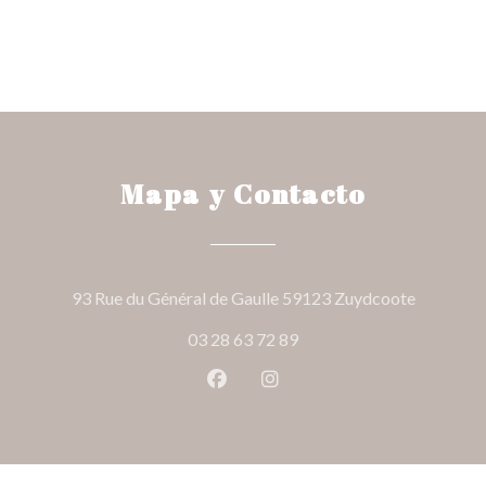
Mapa y Contacto
((abre en
93 Rue du Général de Gaulle 59123 Zuydcoote
03 28 63 72 89
Facebook ((abre en una nueva v
Instagram ((abre en una 