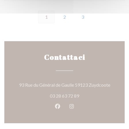
1
2
3
Contattaci
((apre una
93 Rue du Général de Gaulle 59123 Zuydcoote
03 28 63 72 89
Facebook ((apre una nuova fines
Instagram ((apre una nuov