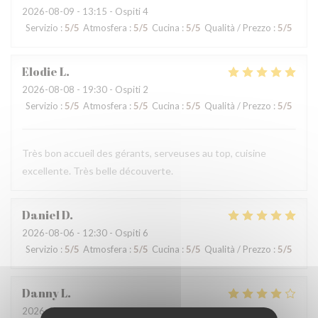
2026-08-09
- 13:15 - Ospiti 4
Servizio
:
5
/5
Atmosfera
:
5
/5
Cucina
:
5
/5
Qualità / Prezzo
:
5
/5
Elodie
L
2026-08-08
- 19:30 - Ospiti 2
Servizio
:
5
/5
Atmosfera
:
5
/5
Cucina
:
5
/5
Qualità / Prezzo
:
5
/5
Très bon accueil des gérants, serveuses au top, cuisine
excellente. Très belle découverte.
Daniel
D
2026-08-06
- 12:30 - Ospiti 6
Servizio
:
5
/5
Atmosfera
:
5
/5
Cucina
:
5
/5
Qualità / Prezzo
:
5
/5
Danny
L
2026-08-06
- 12:00 - Ospiti 4