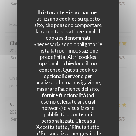
Servizio
:
4
/5
Atmosfera
:
4
/5
Cucina
:
4
/5
Qualità / Prezzo
:
5
/5
Il ristorante e i suoi partner
utilizzano cookies su questo
Heel goed eten voor een schappelijke prijs.
sito, che possono comportare
la raccolta di dati personali. I
cookies denominati
Christophe
C
«necessari» sono obbligatori e
installati per impostazione
2026-08-07
- 19:00 - Ospiti 4
predefinita. Altri cookies
Servizio
:
5
/5
Atmosfera
:
5
/5
Cucina
:
5
/5
Qualità / Prezzo
:
5
/5
opzionali richiedono il tuo
consenso. Questi cookies
opzionali servono per
Un accueil toujours au top. La carte estivale propose des
analizzare la tua navigazione,
produits frais et une cuisine du territoire.
misurare l'audience del sito,
fornire funzionalità (ad
esempio, legate ai social
V
network) o visualizzare
2026-08-07
- 12:30 - Ospiti 3
pubblicità o contenuti
Servizio
:
5
/5
Atmosfera
:
5
/5
Cucina
:
5
/5
Qualità / Prezzo
:
5
/5
personalizzati. Clicca su
'Accetta tutto', 'Rifiuta tutto'
o 'Personalizza' per gestire le