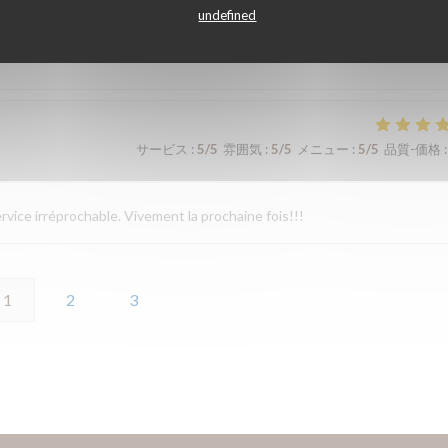
undefined
ueil et l’écoute des restaurateurs. Les plats sont simples mais tellement
サービス
:
5
/5
雰囲気
:
5
/5
メニュー
:
5
/5
品質-価格
:
rvice irréprochable. Vivement la prochaine fois!!!
1
2
3