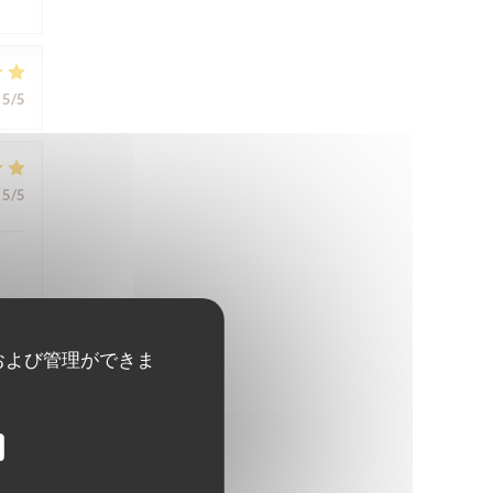
5
/5
5
/5
および管理ができま
5
/5
5
/5