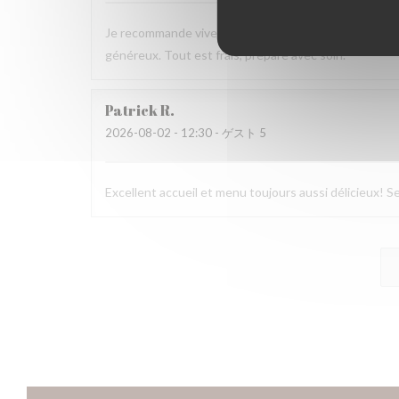
Je recommande vivement ce resto pour le servir, l’acc
généreux. Tout est frais, préparé avec soin.
Patrick
R
2026-08-02
- 12:30 - ゲスト 5
Excellent accueil et menu toujours aussi délicieux! Se