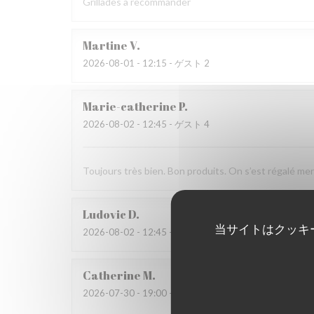
Grillades à recommander
Martine
V
2026-08-01
- 12:15 - ゲスト 2
Marie-catherine
P
2026-08-02
- 12:45 - ゲスト 4
Toujours très bien. Bon produits. On s’est régalé mer
Ludovic
D
当サイトはクッキ
2026-08-02
- 12:45 - ゲスト 4
Catherine
M
2026-07-30
- 19:00 - ゲスト 4