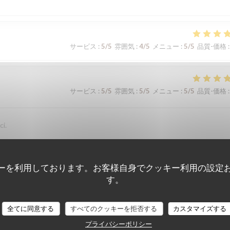
サービス
:
5
/5
雰囲気
:
4
/5
メニュー
:
5
/5
品質-価格
:
サービス
:
5
/5
雰囲気
:
5
/5
メニュー
:
5
/5
品質-価格
:
ci.
ーを利用しております。お客様自身でクッキー利用の設定
サービス
:
5
/5
雰囲気
:
5
/5
メニュー
:
5
/5
品質-価格
:
す。
全てに同意する
すべてのクッキーを拒否する
カスタマイズする
サービス
:
5
/5
雰囲気
:
5
/5
メニュー
:
5
/5
品質-価格
:
プライバシーポリシー