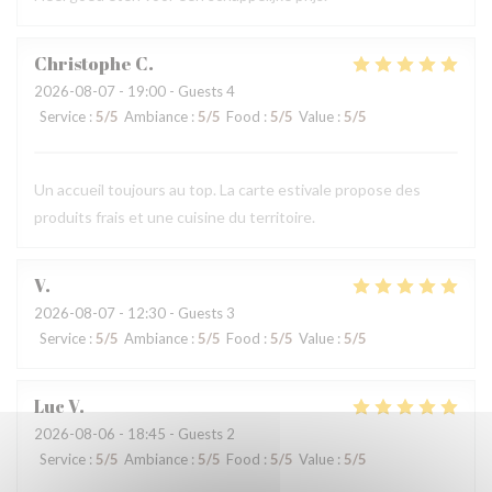
Christophe
C
2026-08-07
- 19:00 - Guests 4
Service
:
5
/5
Ambiance
:
5
/5
Food
:
5
/5
Value
:
5
/5
Un accueil toujours au top. La carte estivale propose des
produits frais et une cuisine du territoire.
V
2026-08-07
- 12:30 - Guests 3
Service
:
5
/5
Ambiance
:
5
/5
Food
:
5
/5
Value
:
5
/5
Luc
V
2026-08-06
- 18:45 - Guests 2
Service
:
5
/5
Ambiance
:
5
/5
Food
:
5
/5
Value
:
5
/5