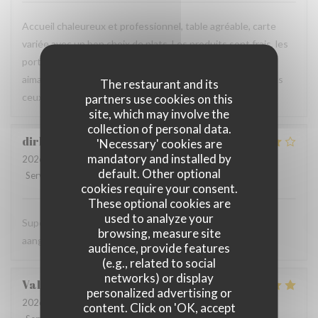
Accueil chaleureux et professionnel, table agréable, carte
variée avec un bon choix de plats. Les produits sont frais, les
portions généreuses et le service est particulièrement
aimable. Une excellente adresse que je recommande à tous
The restaurant and its
ceux qui sont de passage dans la région.
partners use cookies on this
site, which may involve the
collection of personal data.
dirk
B
'Necessary' cookies are
mandatory and installed by
2026-08-06
- 19:00 - Guests 2
default. Other optional
Service
:
5
/5
Ambiance
:
5
/5
Food
:
4
/5
Value
:
5
/5
cookies require your consent.
These optional cookies are
used to analyze your
Super vriendelijke ontvagst, zeer goede prijs kwaliteit,
browsing, measure site
aangenaam kader, een aanradee
audience, provide features
(e.g., related to social
networks) or display
Valerie
H
personalized advertising or
2026-08-06
- 12:45 - Guests 4
content. Click on 'OK, accept