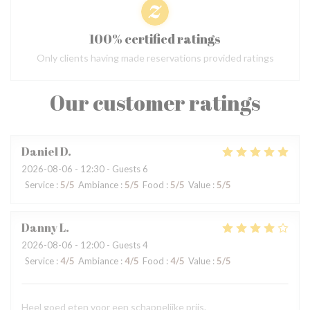
100% certified ratings
Only clients having made reservations provided ratings
Our customer ratings
Daniel
D
2026-08-06
- 12:30 - Guests 6
Service
:
5
/5
Ambiance
:
5
/5
Food
:
5
/5
Value
:
5
/5
Danny
L
2026-08-06
- 12:00 - Guests 4
Service
:
4
/5
Ambiance
:
4
/5
Food
:
4
/5
Value
:
5
/5
Heel goed eten voor een schappelijke prijs.