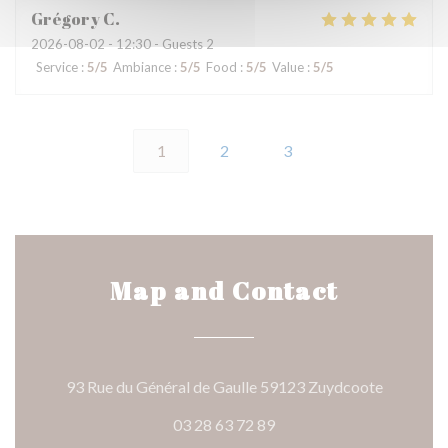
Grégory
C
2026-08-02
- 12:30 - Guests 2
Service
:
5
/5
Ambiance
:
5
/5
Food
:
5
/5
Value
:
5
/5
1
2
3
Map and Contact
((opens i
93 Rue du Général de Gaulle 59123 Zuydcoote
03 28 63 72 89