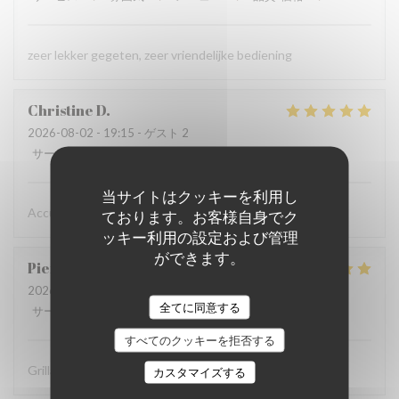
zeer lekker gegeten, zeer vriendelijke bediening
Christine
D
2026-08-02
- 19:15 - ゲスト 2
サービス
:
5
/5
雰囲気
:
5
/5
メニュー
:
5
/5
品質-価格
:
5
/5
当サイトはクッキーを利用し
Accueil chaleureux , professionnel
ております。お客様自身でク
ッキー利用の設定および管理
ができます。
Pierre
D
2026-07-31
- 19:30 - ゲスト 8
全てに同意する
サービス
:
5
/5
雰囲気
:
5
/5
メニュー
:
5
/5
品質-価格
:
4
/5
すべてのクッキーを拒否する
Grillades à recommander
カスタマイズする