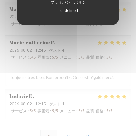
プライバシーポリシー
Martine
V
undefined
2026-08-01
- 12:15 - ゲスト 2
サービス
:
5
/5
雰囲気
:
4
/5
メニュー
:
5
/5
品質-価格
:
5
/5
Marie-catherine
P
2026-08-02
- 12:45 - ゲスト 4
サービス
:
5
/5
雰囲気
:
5
/5
メニュー
:
5
/5
品質-価格
:
5
/5
Toujours très bien. Bon produits. On s’est régalé merci.
Ludovic
D
2026-08-02
- 12:45 - ゲスト 4
サービス
:
5
/5
雰囲気
:
5
/5
メニュー
:
5
/5
品質-価格
:
5
/5