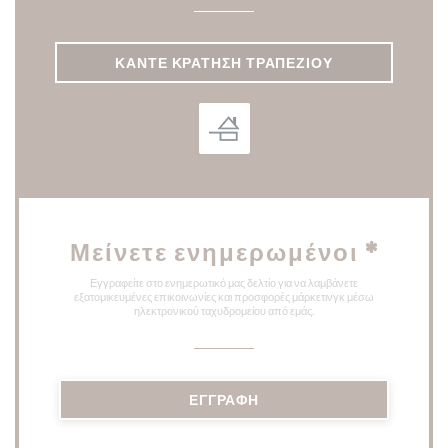
ΚΆΝΤΕ ΚΡΆΤΗΣΗ ΤΡΑΠΕΖΙΟΎ
Μείνετε ενημερωμένοι
*
Εγγραφείτε στο ενημερωτικό μας δελτίο για να λαμβάνετε
εξατομικευμένες επικοινωνίες και προσφορές μάρκετινγκ μέσω
ηλεκτρονικού ταχυδρομείου από εμάς.
ΕΓΓΡΑΦΉ