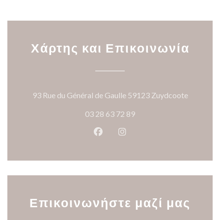
Χάρτης και Επικοινωνία
((ανοίγει
93 Rue du Général de Gaulle 59123 Zuydcoote
03 28 63 72 89
Facebook ((ανοίγει σε νέο παρά
Instagram ((ανοίγει σε νέ
Επικοινωνήστε μαζί μας