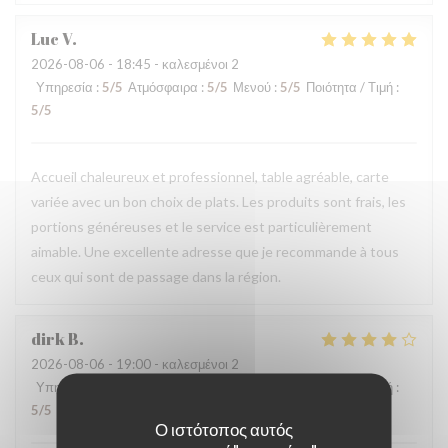
Luc
V
2026-08-06
- 18:45 - καλεσμένοι 2
Υπηρεσία
:
5
/5
Ατμόσφαιρα
:
5
/5
Μενού
:
5
/5
Ποιότητα / Τιμή
:
5
/5
Accueil chaleureux et professionnel, table agréable, carte
variée avec un bon choix de plats. Les produits sont frais, les
portions généreuses et le service est particulièrement
aimable. Une excellente adresse que je recommande à tous
ceux qui sont de passage dans la région.
dirk
B
2026-08-06
- 19:00 - καλεσμένοι 2
Υπηρεσία
:
5
/5
Ατμόσφαιρα
:
5
/5
Μενού
:
4
/5
Ποιότητα / Τιμή
:
5
/5
Ο ιστότοπος αυτός