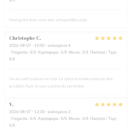
5
/5
Heel goed eten voor een schappelijke prijs.
Christophe
C
2026-08-07
- 19:00 - καλεσμένοι 4
Υπηρεσία
:
5
/5
Ατμόσφαιρα
:
5
/5
Μενού
:
5
/5
Ποιότητα / Τιμή
:
5
/5
Un accueil toujours au top. La carte estivale propose des
produits frais et une cuisine du territoire.
V
2026-08-07
- 12:30 - καλεσμένοι 3
Υπηρεσία
:
5
/5
Ατμόσφαιρα
:
5
/5
Μενού
:
5
/5
Ποιότητα / Τιμή
:
5
/5