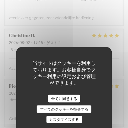
zeer lekker gegeten, zeer vriendelijke bediening
Christine
D
2026-08-02
- 19:15 - ゲスト 2
サービス
:
5
/5
雰囲気
:
5
/5
メニュー
:
5
/5
品質-価格
:
5
/5
当サイトはクッキーを利用し
Accueil chaleureux , professionnel
ております。お客様自身でク
ッキー利用の設定および管理
ができます。
Pierre
D
2026-07-31
- 19:30 - ゲスト 8
全てに同意する
サービス
:
5
/5
雰囲気
:
5
/5
メニュー
:
5
/5
品質-価格
:
4
/5
すべてのクッキーを拒否する
Grillades à recommander
カスタマイズする