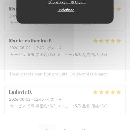
プライバシーポリシー
Martine
V
undefined
2026-08-01
- 12:15 - ゲスト 2
サービス
:
5
/5
雰囲気
:
4
/5
メニュー
:
5
/5
品質-価格
:
5
/5
Marie-catherine
P
2026-08-02
- 12:45 - ゲスト 4
サービス
:
5
/5
雰囲気
:
5
/5
メニュー
:
5
/5
品質-価格
:
5
/5
Toujours très bien. Bon produits. On s’est régalé merci.
Ludovic
D
2026-08-02
- 12:45 - ゲスト 4
サービス
:
5
/5
雰囲気
:
5
/5
メニュー
:
5
/5
品質-価格
:
5
/5